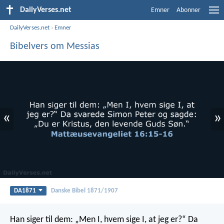
DailyVerses.net
Emner
Abonner
DailyVerses.net
›
Emner
Bibelvers om Messias
«
»
DA1871
Danske Bibel 1871/1907
Han siger til dem: „Men I, hvem sige I, at jeg er?“ Da