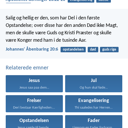
opstandelsen
Salig og hellig er den, som har Del i den første
Opstandelse; over disse har den anden Død ikke Magt,
men de skulle være Guds og Kristi Præster og skulle
være Konger med ham i de tusinde Aar.
Johannesʼ Åbenbaring 20:6
opstandelsen
død
guds rige
Relaterede emner
Jesus
Jul
Jesus saa paa dem...
Og hun skal føde...
Frelser
Evangelisering
Deri bestaar Kærligheden: ikke...
Thi saaledes har Herren...
Opstandelsen
Fader
Jesus sagde til hende...
Ligesom en Fader forbarmer...