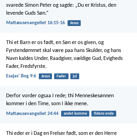
svarede Simon Peter og sagde: „Du er Kristus, den
levende Guds Søn.“
Mattæusevangeliet 16:15-16
Jesus
Thi et Barn er os født,
en Søn er os given,
og
Fyrstendømmet skal være paa hans Skulder,
og hans
Navn kaldes Under,
Raadgiver, vældige Gud,
Evigheds
Fader, Fredsfyrste.
Esajasʼ Bog 9:6
Jesus
Fader
jul
Derfor vorder ogsaa I rede; thi Menneskesønnen
kommer i den Time, som I ikke mene.
Mattæusevangeliet 24:44
andet komme
tidens ende
Thi eder er i Dag en Frelser født, som er den Herre