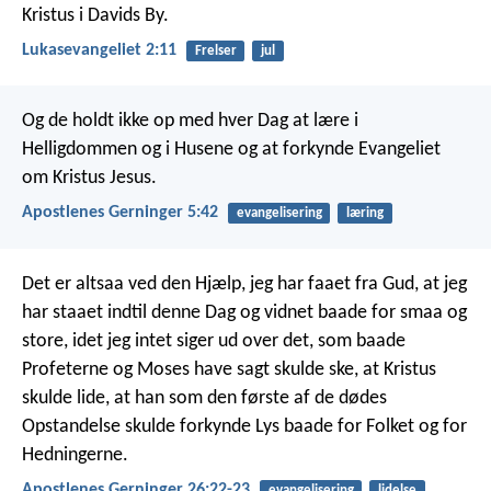
Kristus i Davids By.
Lukasevangeliet 2:11
Frelser
jul
Og de holdt ikke op med hver Dag at lære i
Helligdommen og i Husene og at forkynde Evangeliet
om Kristus Jesus.
Apostlenes Gerninger 5:42
evangelisering
læring
Det er altsaa ved den Hjælp, jeg har faaet fra Gud, at jeg
har staaet indtil denne Dag og vidnet baade for smaa og
store, idet jeg intet siger ud over det, som baade
Profeterne og Moses have sagt skulde ske, at Kristus
skulde lide, at han som den første af de dødes
Opstandelse skulde forkynde Lys baade for Folket og for
Hedningerne.
Apostlenes Gerninger 26:22-23
evangelisering
lidelse