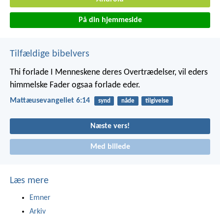
På din hjemmeside
Tilfældige bibelvers
Thi forlade I Menneskene deres Overtrædelser, vil eders
himmelske Fader ogsaa forlade eder.
Mattæusevangeliet 6:14
synd
nåde
tilgivelse
Næste vers!
Med billede
Læs mere
Emner
Arkiv