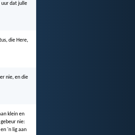
ur dat julle
tus, die Here,
er nie, en die
an klein en
 gebeur nie:
en 'n lig aan