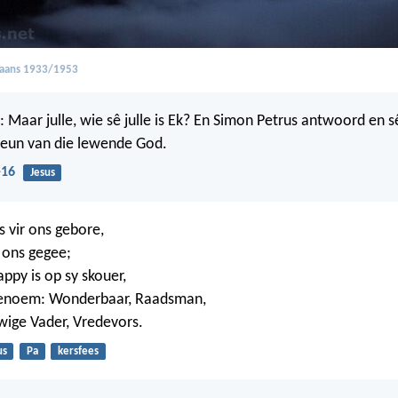
kaans 1933/1953
e: Maar julle, wie sê julle is Ek? En Simon Petrus antwoord en sê
 Seun van die lewende God.
-16
Jesus
s vir ons gebore,
n ons gegee;
ppy is op sy skouer,
enoem: Wonderbaar, Raadsman,
wige Vader, Vredevors.
us
Pa
kersfees