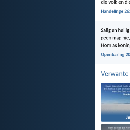
die volk en d
Handelinge 26
Salig en heili
geen mag nie,
Hom as koning
Openbaring 20
Verwante
J