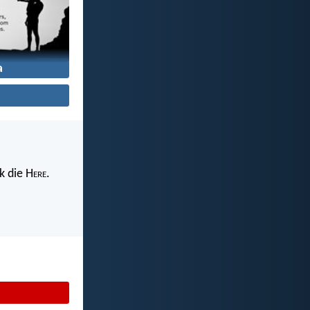
a
k die H
ere
.