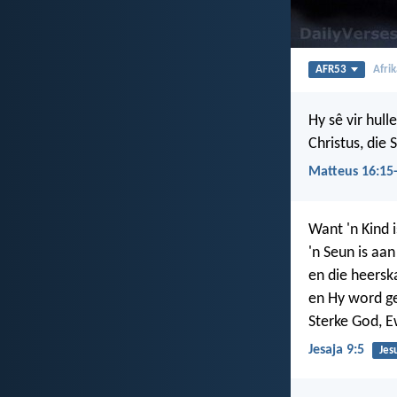
AFR53
Afri
Hy sê vir hull
Christus, die
Matteus 16:15
Want 'n Kind i
'n Seun is aa
en die heerska
en Hy word g
Sterke God, E
Jesaja 9:5
Jes