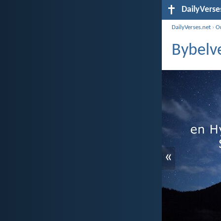
DailyVerse
DailyVerses.net
›
O
Bybelv
«