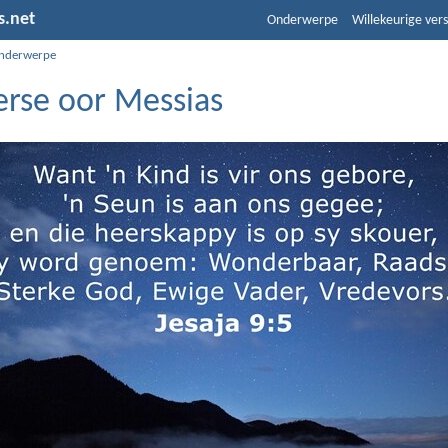
s.net
Onderwerpe
Willekeurige vers
nderwerpe
erse oor Messias