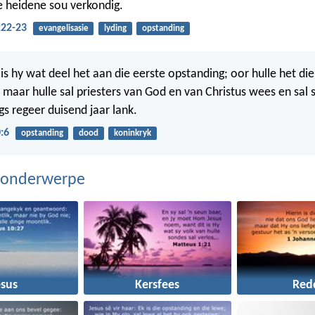
ie heidene sou verkondig.
:22-23
evangelisasie
lyding
opstanding
g is hy wat deel het aan die eerste opstanding; oor hulle het 
 maar hulle sal priesters van God en van Christus wees en sal
s regeer duisend jaar lank.
:6
opstanding
dood
koninkryk
 onderwerpe
esus
Kersfees
Red