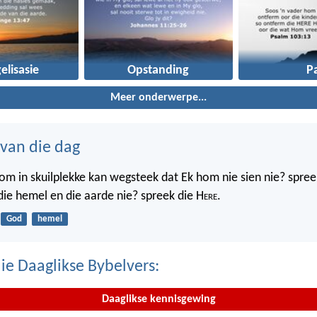
elisasie
Opstanding
P
Meer onderwerpe...
 van die dag
m in skuilplekke kan wegsteek dat Ek hom nie sien nie? spree
 die hemel en die aarde nie? spreek die H
ere
.
God
hemel
ie Daaglikse Bybelvers:
Daaglikse kennisgewing