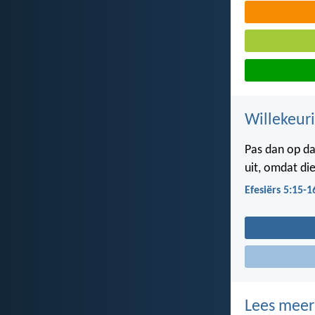
Willekeur
Pas dan op da
uit, omdat die
Efesiërs 5:15-1
Lees meer