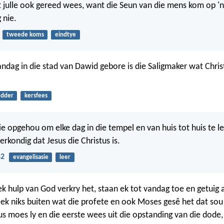
ulle ook gereed wees, want die Seun van die mens kom op 'n u
 nie.
tweede koms
eindtye
vandag in die stad van Dawid gebore is die Saligmaker wat Chris
dder
kersfees
ie opgehou om elke dag in die tempel en van huis tot huis te le
erkondig dat Jesus die Christus is.
42
evangelisasie
leer
 hulp van God verkry het, staan ek tot vandag toe en getuig a
eek niks buiten wat die profete en ook Moses gesê het dat sou
us moes ly en die eerste wees uit die opstanding van die dode, 