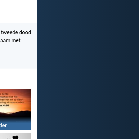
die tweede dood
 saam met
der