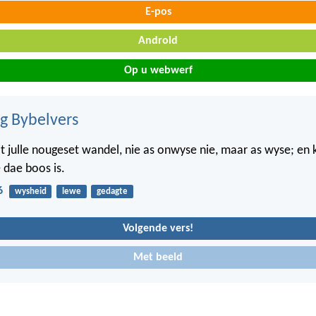
E-pos
Android
Op u webwerf
ig Bybelvers
t julle nougeset wandel, nie as onwyse nie, maar as wyse; en 
 dae boos is.
6
wysheid
lewe
gedagte
Volgende vers!
Met beeld