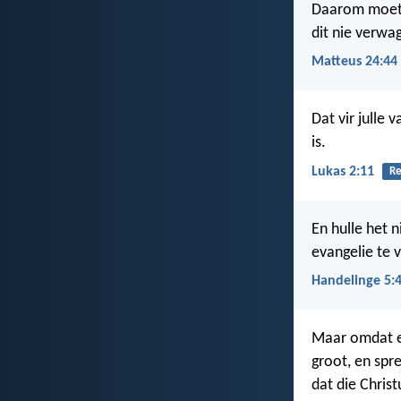
Daarom moet j
dit nie verwag
Matteus 24:44
Dat vir julle 
is.
Lukas 2:11
Re
En hulle het n
evangelie te v
Handelinge 5:
Maar omdat ek
groot, en spr
dat die Christ