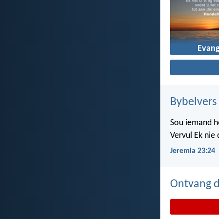
Evang
Bybelvers
Sou iemand ho
Vervul Ek nie
Jeremia 23:24
Ontvang d