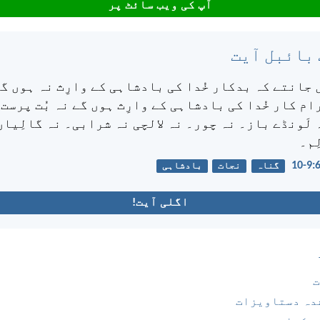
آپ کی ویب سائٹ پر
 بائبل آیت
 جانتے کہ بدکار خُدا کی بادشاہی کے وارِث نہ ہوں گ
ام کار خُدا کی بادشاہی کے وارِث ہوں گے نہ بُت پرست 
لَونڈے باز۔ نہ چور۔ نہ لالچی نہ شرابی۔ نہ گالِیاں
ِم۔
گناہ
نجات
بادشاہی
اگلی آیت!
ت
دہ دستاویزات