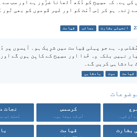
ی کی ہے۔ کہ مسِیح کو دُکھ اُٹھانا ضرُور ہے اور سب سے 
 زِندہ ہو کر اِس اُمّت کو اور غَیر قَوموں کو بھی نُور 
انجیلی بشارت
مصائب
قیامت
ُقدّس وہ ہے جو پہلی قِیامت میں شرِیک ہو۔ اَیسوں پر دُ
یار نہیں بلکہ وہ خُدا اور مسِیح کے کاہِن ہوں گے اور 
 بادشاہی کریں گے۔
قیامت
موت
بادشاہی
وضوعات
وع
کرسمس
نجات د
ے اُن کی...
اُس کے بیٹا ہو...
مُحبّت اِس م
 بشارت
قیامت
با