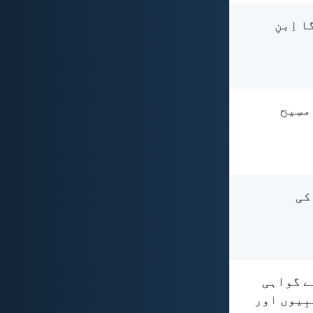
 اِبنِ
مسِیح
کی
نے گواہی
بِیوں اور