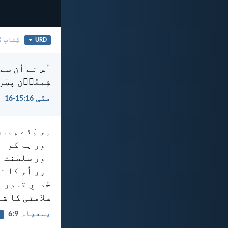
URD
کِتابِ م
اُس نے اُن س
شِمعُوؔن پطر
متّی 16:‏15-‏16
اِس لِئے ہمار
اور ہم کو ا
اور سلطنت اُ
اور اُس کا نا
خُدایِ قادِر 
سلامتی کا ش
یسعیاہ 9:‏6