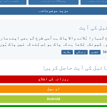
کیونکہ خُداوند نے ہمیں...
یِسُوعؔ نے اُس سے...
جَیسے باپ اپن
مزید موضوعات...
بل کی آیت
 تُمہارا بُلانے والا پاک ہے اُسی طرح تُم بھی اپنے سار
 کیونکہ لِکھا ہے کہ پاک ہو اِس لِئے کہ مَیں پاک ہُوں
تقدس
زندگی
بلاہٹ
ئبل کی آیت حاصل کریں:
روزانہ کی اطلاع
ای میل
Android