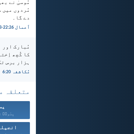
مُوسیٰ نے بھ
مُردوں میں سے
دے گا۔
اَعمال 26:‏22-‏23
مُبارک اور م
کا کُچھ اِخت
ہزار برس تک
مُکاشفہ 20:‏6
متعلقہ م
یس
یِسُوعؔ ن
انجیلی