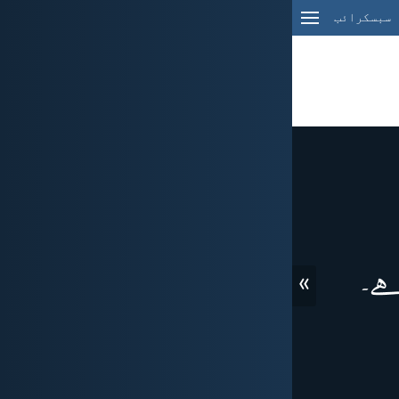
سبسکرائب
»