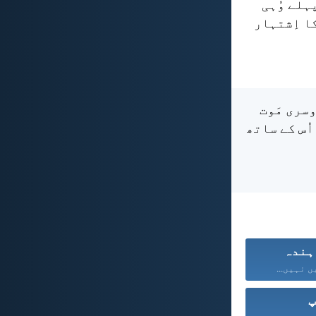
پہلے وُہی
کا اِشتہار
وسری مَوت
اُس کے ساتھ
ہندہ
یں نہیں...
پ