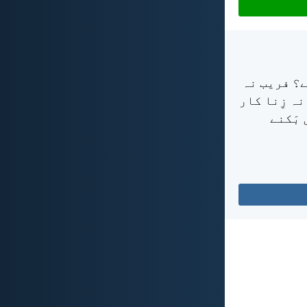
ے؟ فریب نہ
نہ زِنا کار
 بَکنے