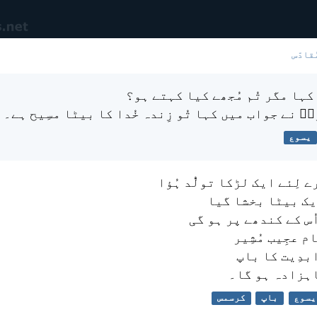
ُقادّس
ے کہا مگر تُم مُجھے کیا کہتے ہو؟
سؔ نے جواب میں کہا تُو زِندہ خُدا کا بیٹا مسِیح ہے۔
یسوع
ے لِئے ایک لڑکا تولُّد ہُؤا
یک بیٹا بخشا گیا
س کے کندھے پر ہو گی
م عجِیب مُشِیر
ابدِیت کا باپ
اہزادہ ہو گا۔
یسوع
باپ
کرسمس