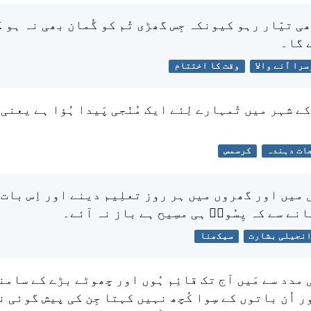
بھی تیّار رہو کیونکہ جِس گھڑی تُم کو گُمان بھی نہ ہو گا
 گا۔
سرا آنے والا
وقت کا اختتام
کے شہر میں تُمہارے لِئے ایک مُنّجی پَیدا ہُؤا ہے یعنی 
ات دہندہ
کرسمس
 میں اور گھروں میں ہر روز تعلِیم دینے اور اِس بات 
انے سے کہ یِسُوعؔ ہی مسِیح ہے باز نہ آئے۔
نجیلی بشارت
سیکھنا
 مدد سے مَیں آج تک قائِم ہُوں اور چھوٹے بڑے کے سام
ر اُن باتوں کے سِوا کُچھ نہیں کہتا جِن کی پیش گوئی ن