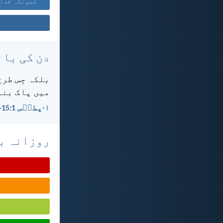
دن کی بائ
بلکہ جِس طرح
میں پاک بنو۔
۱-پطرؔس 1:‏15-‏16
روزانہ با