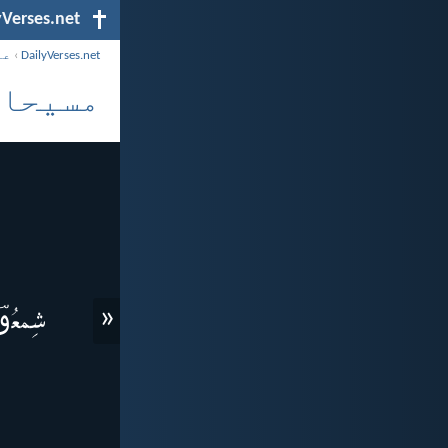
yVerses.net
DailyVerses.net
›
عن
مسیحا 
«