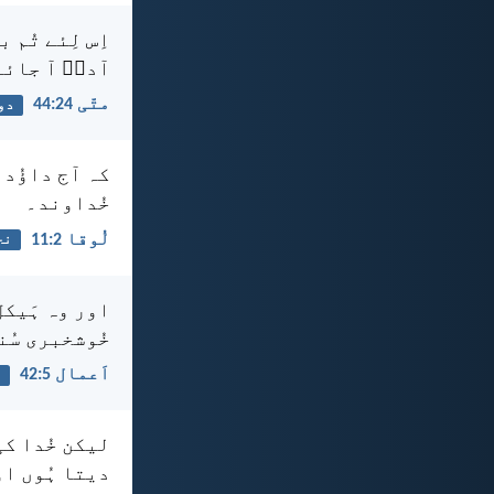
اِس لِئے تُم 
آدمؔ آ جائے
متّی 24:‏44
دو
کہ آج داؤُد 
خُداوند۔
لُوقا 2:‏11
نج
اور وہ ہَیکل
خُوشخبری سُن
اَعمال 5:‏42
ا
لیکن خُدا کی
دیتا ہُوں او