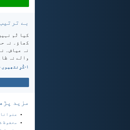
بے ترتیب
کیا تُم نہیں
کھاؤ۔ نہ حر
نہ عیاش۔ نہ 
والے نہ ظال
۱-کُرِنتھِیوں 6:‏9-‏10
مزید پڑھ
عنوانا
محفوظ ش