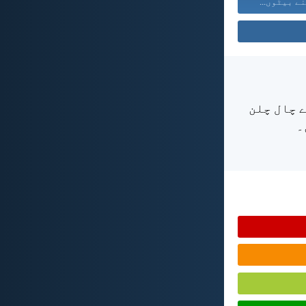
ے بیٹوں...
ے چال چلن
۔