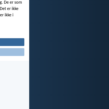
ig. De er som
Det er ikke
r ikke i