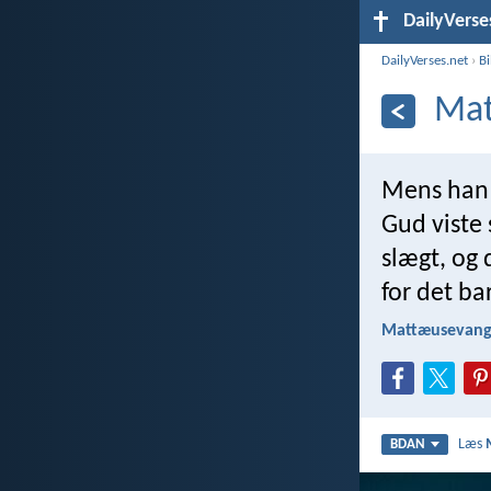
DailyVerse
DailyVerses.net
›
B
Mat
Mens han 
Gud viste 
slægt, og 
for det ba
Mattæusevange
Læs
BDAN