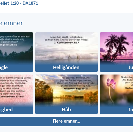
liet 1:20 - DA1871
e emner
ngle
Helligånden
Ju
lighed
Håb
Tr
Flere emner...