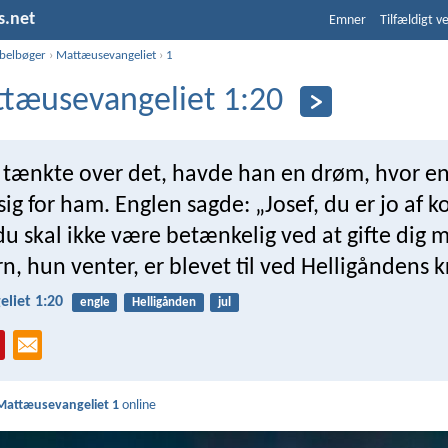
s.net
Emner
Tilfældigt v
ibelbøger
›
Mattæusevangeliet
›
1
tæusevangeliet 1:20
tænkte over det, havde han en drøm, hvor en 
sig for ham. Englen sagde: „Josef, du er jo af 
du skal ikke være betænkelig ved at gifte dig 
rn, hun venter, er blevet til ved Helligåndens kr
liet 1:20
engle
Helligånden
jul
Mattæusevangeliet 1
online