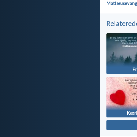
Mattæusevange
Relatered
E
Kær