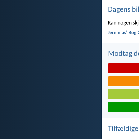
Dagens bi
Kan nogen skju
Jeremiasʼ Bog 
Modtag de
Tilfældige