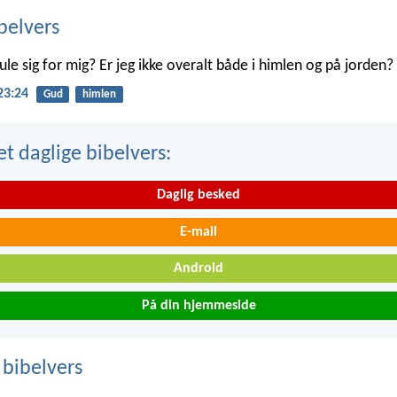
belvers
le sig for mig? Er jeg ikke overalt både i himlen og på jorden?
23:24
Gud
himlen
t daglige bibelvers:
Daglig besked
E-mail
Android
På din hjemmeside
 bibelvers