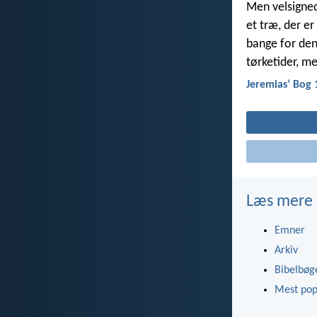
Men velsigned
et træ, der e
bange for den
tørketider, m
Jeremiasʼ Bog 
Læs mere
Emner
Arkiv
Bibelbøg
Mest pop