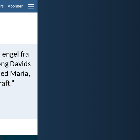
ers
Abonner
engel fra
kong Davids
med Maria,
aft.”