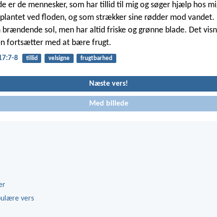
e er de mennesker, som har tillid til mig og søger hjælp hos m
r plantet ved floden, og som strækker sine rødder mod vandet. 
 brændende sol, men har altid friske og grønne blade. Det visne
en fortsætter med at bære frugt.
17:7-8
tillid
velsigne
frugtbarhed
Næste vers!
Med billede
er
ulære vers