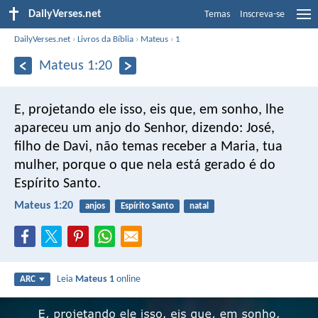
DailyVerses.net
Temas
Inscreva-se
DailyVerses.net
›
Livros da Bíblia
›
Mateus
›
1
Mateus 1:20
E, projetando ele isso, eis que, em sonho, lhe
apareceu um anjo do Senhor, dizendo: José,
filho de Davi, não temas receber a Maria, tua
mulher, porque o que nela está gerado é do
Espírito Santo.
Mateus 1:20
anjos
Espírito Santo
natal
Leia
Mateus 1
online
ARC