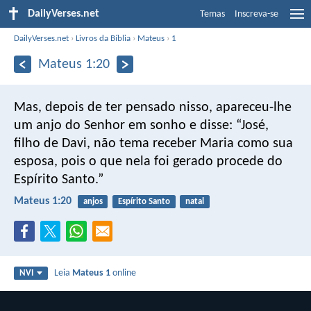
DailyVerses.net
Temas
Inscreva-se
DailyVerses.net
›
Livros da Bíblia
›
Mateus
›
1
Mateus 1:20
Mas, depois de ter pensado nisso, apareceu-lhe
um anjo do Senhor em sonho e disse: “José,
filho de Davi, não tema receber Maria como sua
esposa, pois o que nela foi gerado procede do
Espírito Santo.”
Mateus 1:20
anjos
Espírito Santo
natal
Leia
Mateus 1
online
NVI