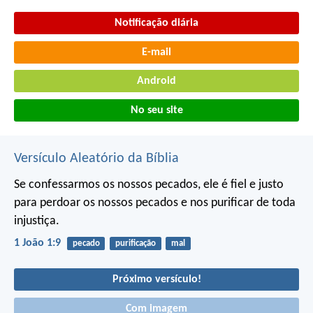
Notificação diária
E-mail
Android
No seu site
Versículo Aleatório da Bíblia
Se confessarmos os nossos pecados, ele é fiel e justo
para perdoar os nossos pecados e nos purificar de toda
injustiça.
1 João 1:9
pecado
purificação
mal
Próximo versículo!
Com imagem