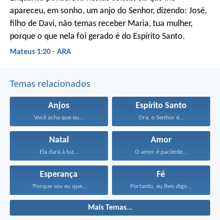
apareceu, em sonho, um anjo do Senhor, dizendo: José,
filho de Davi, não temas receber Maria, tua mulher,
porque o que nela foi gerado é do Espírito Santo.
Mateus 1:20 - ARA
Temas relacionados
Anjos
Espírito Santo
Você acha que eu...
Ora, o Senhor é...
Natal
Amor
Ela dará à luz...
O amor é paciente...
Esperança
Fé
‘Porque sou eu que...
Portanto, eu lhes digo...
Mais Temas...