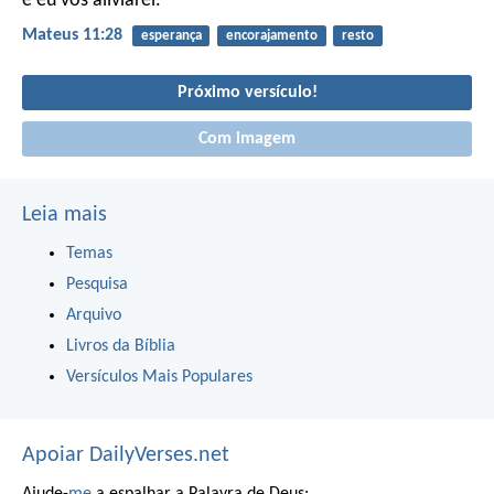
e eu vos aliviarei.
Mateus 11:28
esperança
encorajamento
resto
Próximo versículo!
Com imagem
Leia mais
Temas
Pesquisa
Arquivo
Livros da Bíblia
Versículos Mais Populares
Apoiar DailyVerses.net
Ajude-
me
a espalhar a Palavra de Deus: