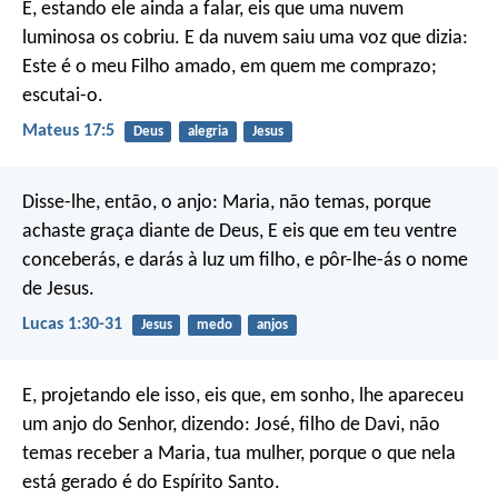
E, estando ele ainda a falar, eis que uma nuvem
luminosa os cobriu. E da nuvem saiu uma voz que dizia:
Este é o meu Filho amado, em quem me comprazo;
escutai-o.
Mateus 17:5
Deus
alegria
Jesus
Disse-lhe, então, o anjo: Maria, não temas, porque
achaste graça diante de Deus, E eis que em teu ventre
conceberás, e darás à luz um filho, e pôr-lhe-ás o nome
de Jesus.
Lucas 1:30-31
Jesus
medo
anjos
E, projetando ele isso, eis que, em sonho, lhe apareceu
um anjo do Senhor, dizendo: José, filho de Davi, não
temas receber a Maria, tua mulher, porque o que nela
está gerado é do Espírito Santo.