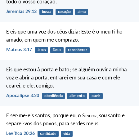
todo o vosso coração.
Jeremias 29:13
busca
coração
alma
E eis que uma voz dos céus dizia: Este é o meu Filho
amado, em quem me comprazo.
Mateus 3:17
Jesus
Deus
reconhecer
Eis que estou à porta e bato; se alguém ouvir a minha
voz e abrir a porta, entrarei em sua casa e com ele
cearei, e ele, comigo.
Apocalipse 3:20
obediência
alimento
ouvir
E ser-me-eis santos, porque eu, o S
enhor
,
sou
santo e
separei-vos dos povos, para serdes meus.
Levítico 20:26
santidade
vida