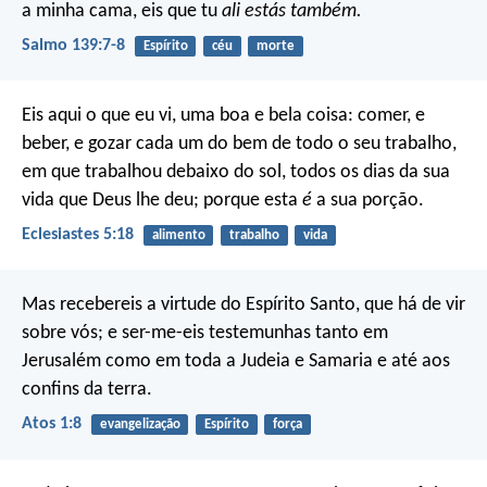
a minha cama,
eis que tu
ali estás também.
Salmo 139:7-8
Espírito
céu
morte
Eis aqui o que eu vi, uma boa e bela coisa: comer, e
beber, e gozar cada um do bem de todo o seu trabalho,
em que trabalhou debaixo do sol, todos os dias da sua
vida que Deus lhe deu; porque esta
é
a sua porção.
Eclesiastes 5:18
alimento
trabalho
vida
Mas recebereis a virtude do Espírito Santo, que há de vir
sobre vós; e ser-me-eis testemunhas tanto em
Jerusalém como em toda a Judeia e Samaria e até aos
confins da terra.
Atos 1:8
evangelização
Espírito
força