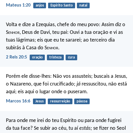
Mateus 1:20
anjos
Espírito Santo
natal
Volta e dize a Ezequias, chefe do meu povo: Assim diz o
S
enhor
, Deus de Davi, teu pai: Ouvi a tua oração e vi as
tuas lágrimas; eis que eu te sararei; ao terceiro dia
subirás à Casa do S
enhor
.
2 Reis 20:5
oração
tristeza
cura
Porém ele disse-lhes: Não vos assusteis; buscais a Jesus,
o Nazareno, que foi crucificado;
já
ressuscitou, não está
aqui; eis aqui o lugar onde o puseram.
Marcos 16:6
Jesus
ressurreição
páscoa
Para onde me irei do teu Espírito
ou para onde fugirei
da tua face?
Se subir ao céu, tu aí
estás;
se fizer no Seol