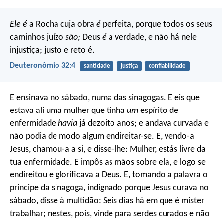
Ele é
a Rocha cuja obra
é
perfeita,
porque todos os seus
caminhos juízo
são;
Deus
é
a verdade, e não há nele
injustiça;
justo e reto é.
Deuteronômio 32:4
santidade
justiça
confiabilidade
E ensinava no sábado, numa das sinagogas. E eis que
estava ali uma mulher que tinha
um
espírito de
enfermidade
havia
já dezoito anos; e andava curvada e
não podia de modo algum endireitar-se. E, vendo-a
Jesus, chamou-a a si, e disse-lhe: Mulher, estás livre da
tua enfermidade. E impôs as mãos sobre ela, e logo se
endireitou e glorificava a Deus. E, tomando a palavra o
príncipe da sinagoga, indignado porque Jesus curava no
sábado, disse à multidão: Seis dias há em que é mister
trabalhar; nestes, pois, vinde para serdes curados e não