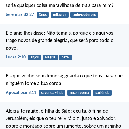
seria qualquer coisa maravilhosa
demais
para mim?
Jeremias 32:27
Deus
milagres
todo-poderoso
E o anjo lhes disse: Não temais, porque eis aqui vos
trago novas de grande alegria, que será para todo o
povo.
Lucas 2:10
anjos
alegria
natal
Eis que venho sem demora; guarda o que tens, para que
ninguém tome a tua coroa.
Apocalipse 3:11
segunda vinda
recompensa
paciência
Alegra-te muito, ó filha de Sião; exulta, ó filha de
Jerusalém; eis que o teu rei virá a ti, justo e Salvador,
pobre e montado sobre um jumento, sobre um asninho,