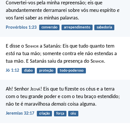
Convertei-vos pela minha repreensão;
eis que
abundantemente derramarei sobre vós meu espírito
e
vos farei saber as minhas palavras.
Provérbios 1:23
conversão
arrependimento
sabedoria
E disse o S
enhor
a Satanás: Eis que tudo quanto tem
está
na tua mão; somente contra ele não estendas a
tua mão. E Satanás saiu da presença do S
enhor
.
Jó 1:12
diabo
proteção
todo-poderoso
Ah! Senhor J
eová
! Eis que tu fizeste os céus e a terra
com o teu grande poder e com o teu braço estendido;
não te é maravilhosa
demais
coisa alguma.
Jeremias 32:17
criação
força
céu