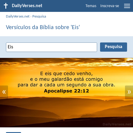
DailyVerses.net
Temas
Inscreva-se
DailyVerses.net
›
Pesquisa
Versículos da Bíblia sobre 'Eis'
«
»