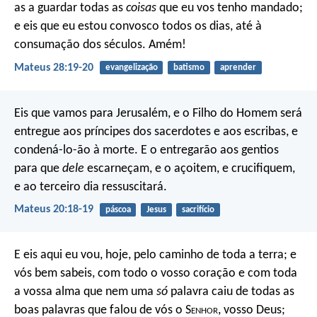
as a guardar todas as
coisas
que eu vos tenho mandado;
e eis que eu estou convosco todos os dias, até à
consumação dos séculos. Amém!
Mateus 28:19-20
evangelização
batismo
aprender
Eis que vamos para Jerusalém, e o Filho do Homem será
entregue aos príncipes dos sacerdotes e aos escribas, e
condená-lo-ão à morte. E o entregarão aos gentios
para que
dele
escarneçam, e o açoitem, e crucifiquem,
e ao terceiro dia ressuscitará.
Mateus 20:18-19
páscoa
Jesus
sacrifício
E eis aqui eu vou, hoje, pelo caminho de toda a terra; e
vós bem sabeis, com todo o vosso coração e com toda
a vossa alma que nem uma
só
palavra caiu de todas as
boas palavras que falou de vós o S
enhor
, vosso Deus;