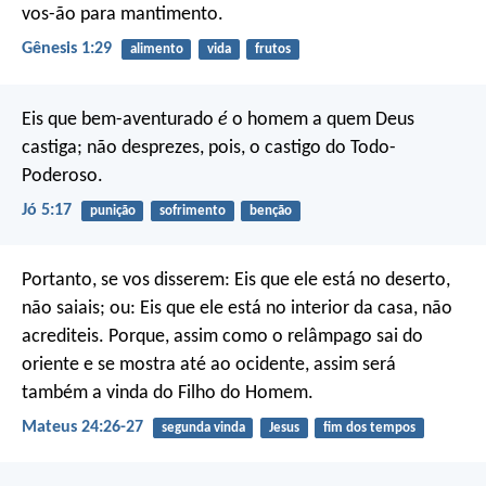
vos-ão para mantimento.
Gênesis 1:29
alimento
vida
frutos
Eis que bem-aventurado
é
o homem a quem Deus
castiga;
não desprezes, pois, o castigo do Todo-
Poderoso.
Jó 5:17
punição
sofrimento
benção
Portanto, se vos disserem: Eis que ele está no deserto,
não saiais; ou: Eis que ele está no interior da casa, não
acrediteis. Porque, assim como o relâmpago sai do
oriente e se mostra até ao ocidente, assim será
também a vinda do Filho do Homem.
Mateus 24:26-27
segunda vinda
Jesus
fim dos tempos