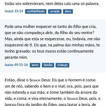
todas vos sobrevieram, nem delas caiu uma só palavra.
Josué 23:14
confiabilidade
coração
alma
Pode uma mulher esquecer-se tanto do
filho
que cria,
que se não compadeça
dele,
do filho do seu ventre?
Mas, ainda que esta se esquecesse,
eu, todavia, me não
esquecerei de ti.
Eis que, na palma das minhas mãos, te
tenho gravado;
os teus muros
estão
continuamente
perante mim.
Isaías 49:15-16
amor
família
crianças
Então, disse o S
enhor
Deus: Eis que o homem é como
um de nós, sabendo o bem e o mal; ora, pois, para que
não estenda a sua mão, e tome também da árvore da
vida, e coma, e viva eternamente, o S
enhor
Deus, pois, o
lançou fora do jardim do Éden, para lavrar a terra, de