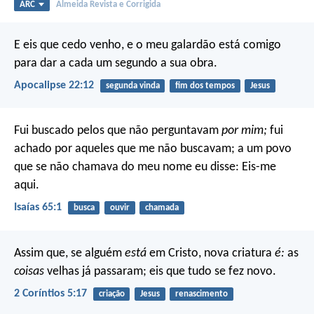
ARC
Almeida Revista e Corrigida
E eis que cedo venho, e o meu galardão está comigo
para dar a cada um segundo a sua obra.
Apocalipse 22:12
segunda vinda
fim dos tempos
Jesus
Fui buscado pelos que não perguntavam
por mim;
fui
achado por aqueles que me não buscavam;
a um povo
que se não chamava do meu nome eu disse:
Eis-me
aqui.
Isaías 65:1
busca
ouvir
chamada
Assim que, se alguém
está
em Cristo, nova criatura
é:
as
coisas
velhas já passaram; eis que tudo se fez novo.
2 Coríntios 5:17
criação
Jesus
renascimento