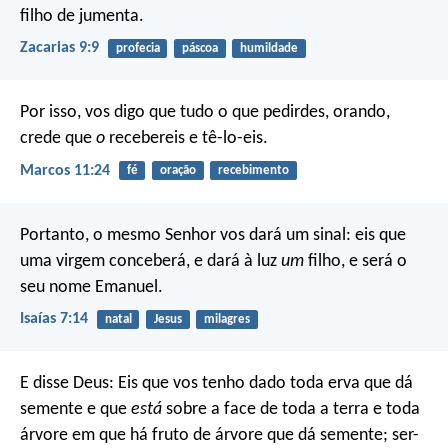
filho de jumenta.
Zacarias 9:9
profecia
páscoa
humildade
Por isso, vos digo que tudo o que pedirdes, orando,
crede que
o
recebereis e tê-lo-eis.
Marcos 11:24
fé
oração
recebimento
Portanto, o mesmo Senhor vos dará um sinal: eis que
uma virgem conceberá, e dará à luz
um
filho, e será o
seu nome Emanuel.
Isaías 7:14
natal
Jesus
milagres
E disse Deus: Eis que vos tenho dado toda erva que dá
semente e que
está
sobre a face de toda a terra e toda
árvore em que há fruto de árvore que dá semente; ser-