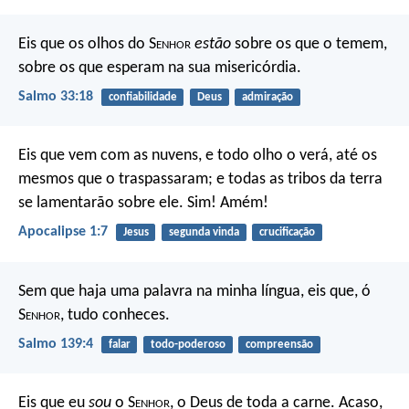
Eis que os olhos do S
enhor
estão
sobre os que o temem,
sobre os que esperam na sua misericórdia.
Salmo 33:18
confiabilidade
Deus
admiração
Eis que vem com as nuvens, e todo olho o verá, até os
mesmos que o traspassaram; e todas as tribos da terra
se lamentarão sobre ele. Sim! Amém!
Apocalipse 1:7
Jesus
segunda vinda
crucificação
Sem que haja uma palavra na minha língua,
eis que, ó
S
enhor
, tudo conheces.
Salmo 139:4
falar
todo-poderoso
compreensão
Eis que eu
sou
o S
enhor
, o Deus de toda a carne. Acaso,