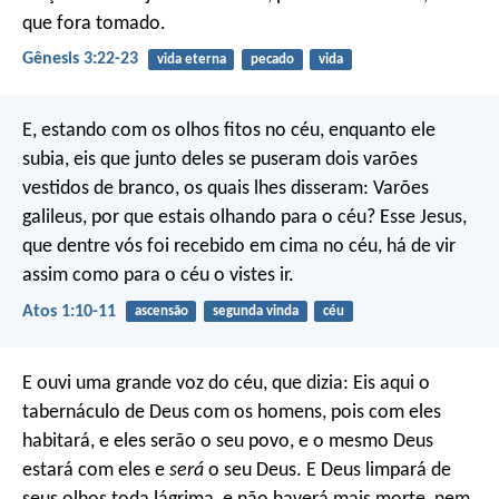
que fora tomado.
Gênesis 3:22-23
vida eterna
pecado
vida
E, estando com os olhos fitos no céu, enquanto ele
subia, eis que junto deles se puseram dois varões
vestidos de branco, os quais lhes disseram: Varões
galileus, por que estais olhando para o céu? Esse Jesus,
que dentre vós foi recebido em cima no céu, há de vir
assim como para o céu o vistes ir.
Atos 1:10-11
ascensão
segunda vinda
céu
E ouvi uma grande voz do céu, que dizia: Eis aqui o
tabernáculo de Deus com os homens, pois com eles
habitará, e eles serão o seu povo, e o mesmo Deus
estará com eles e
será
o seu Deus. E Deus limpará de