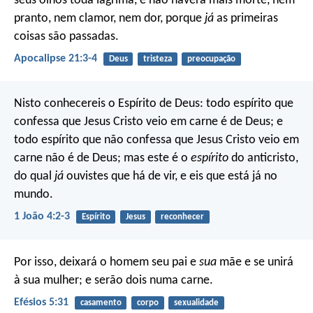
seus olhos toda lágrima, e não haverá mais morte, nem
pranto, nem clamor, nem dor, porque
já
as primeiras
coisas são passadas.
Apocalipse 21:3-4
Deus
tristeza
preocupação
Nisto conhecereis o Espírito de Deus: todo espírito que
confessa que Jesus Cristo veio em carne é de Deus; e
todo espírito que não confessa que Jesus Cristo veio em
carne não é de Deus; mas este é o
espírito
do anticristo,
do qual
já
ouvistes que há de vir, e eis que está já no
mundo.
1 João 4:2-3
Espírito
Jesus
reconhecer
Por isso, deixará o homem seu pai e
sua
mãe e se unirá
à sua mulher; e serão dois numa carne.
Efésios 5:31
casamento
corpo
sexualidade