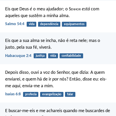
Eis que Deus
é
o meu ajudador;
o S
enhor
está
com
aqueles que sustêm a minha alma.
Salmo 54:4
vida
dependência
equipamentos
Eis que a sua alma se incha,
não é reta nele; mas o
justo,
pela sua fé, viverá.
Habacuque 2:4
justiça
vida
confiabilidade
Depois disso, ouvi a voz do Senhor, que dizia: A quem
enviarei, e quem há de ir
por
nós? Então, disse eu: eis-
me
aqui,
envia-me a mim.
Isaías 6:8
profecia
evangelização
falar
E buscar-me-eis e me achareis quando me buscardes de