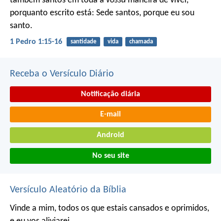
também santos em toda a
vossa
maneira de viver,
porquanto escrito está: Sede santos, porque eu sou
santo.
1 Pedro 1:15-16
santidade
vida
chamada
Receba o Versículo Diário
Notificação diária
E-mail
Android
No seu site
Versículo Aleatório da Bíblia
Vinde a mim, todos os que estais cansados e oprimidos,