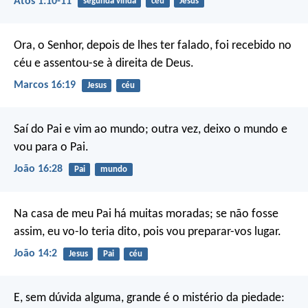
Atos 1:10-11
segunda vinda
céu
Jesus
Ora, o Senhor, depois de lhes ter falado, foi recebido no
céu e assentou-se à direita de Deus.
Marcos 16:19
Jesus
céu
Saí do Pai e vim ao mundo; outra vez, deixo o mundo e
vou para o Pai.
João 16:28
Pai
mundo
Na casa de meu Pai há muitas moradas; se não fosse
assim, eu vo-lo teria dito, pois vou preparar-vos lugar.
João 14:2
Jesus
Pai
céu
E, sem dúvida alguma, grande é o mistério da piedade: