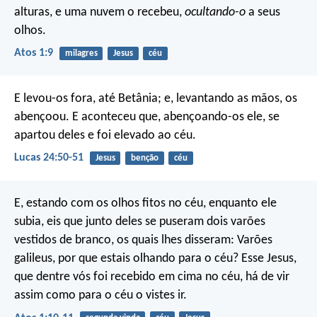
alturas, e uma nuvem o recebeu,
ocultando-o
a seus
olhos.
Atos 1:9
milagres
Jesus
céu
E levou-os fora, até Betânia; e, levantando as mãos, os
abençoou. E aconteceu que, abençoando-os ele, se
apartou deles e foi elevado ao céu.
Lucas 24:50-51
Jesus
benção
céu
E, estando com os olhos fitos no céu, enquanto ele
subia, eis que junto deles se puseram dois varões
vestidos de branco, os quais lhes disseram: Varões
galileus, por que estais olhando para o céu? Esse Jesus,
que dentre vós foi recebido em cima no céu, há de vir
assim como para o céu o vistes ir.