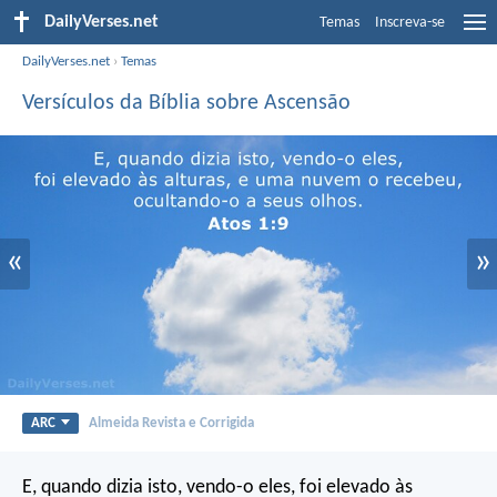
DailyVerses.net
Temas
Inscreva-se
DailyVerses.net
›
Temas
Versículos da Bíblia sobre Ascensão
«
»
ARC
Almeida Revista e Corrigida
E, quando dizia isto, vendo-o eles, foi elevado às