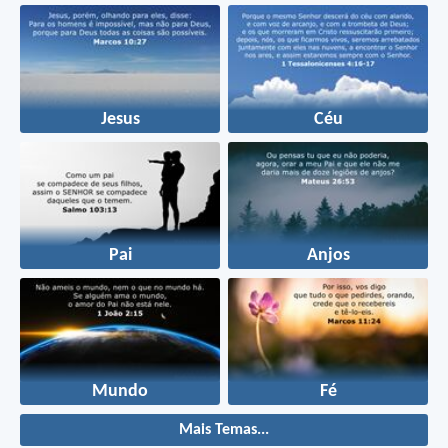
Jesus
Céu
Pai
Anjos
Mundo
Fé
Mais Temas...