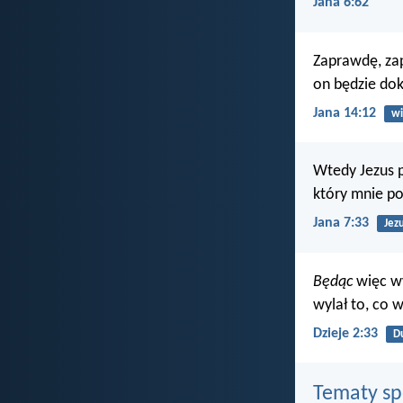
Jana 6:62
Zaprawdę, zap
on będzie dok
Jana 14:12
wi
Wtedy Jezus p
który mnie po
Jana 7:33
Jez
Będąc
więc wy
wylał to, co w
Dzieje 2:33
D
Tematy s