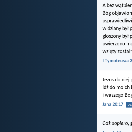
A bez wątpien
Bóg objawiony
usprawiedliw
widziany był p
głoszony był
uwierzono mu
wzięty został
I Tymoteusza 3
Jezus do niej
idź do moich 
i waszego Bo
Jana 20:17
Je
Cóż
dopiero
,