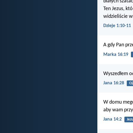
białych szatac
Ten Jezus, kt
widzieliście 
Dzieje 1:10-11
A gdy Pan prz
Marka 16:19
Wyszedłem od 
Jana 16:28
Oj
W domu mego O
aby wam przy
Jana 14:2
Jez