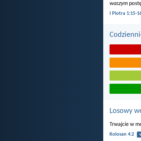
waszym
postę
I Piotra 1:15-1
Codzienni
Losowy wer
Trwajcie w mo
Kolosan 4:2