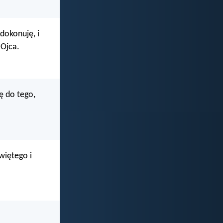
dokonuję, i
 Ojca.
ę do tego,
więtego i