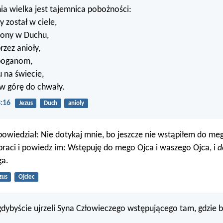
ia wielka jest tajemnica pobożności:
 został w ciele,
iony w Duchu,
rzez anioły,
 poganom,
 na świecie,
 w górę do chwały.
:16
Jezus
Duch
anioły
 powiedział: Nie dotykaj mnie, bo jeszcze nie wstąpiłem do me
braci i powiedz im: Wstępuję do mego Ojca i waszego Ojca, i
d
ga.
zus
Ojciec
 gdybyście ujrzeli Syna Człowieczego wstępującego tam, gdzie 