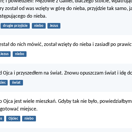
h; I powiedzieli: Mężowie z Galilei, dlaczego stoicie, wpatrują
óry został od was wzięty w górę do nieba, przyjdzie tak samo, j
wstępującego do nieba.
drugie przyjście
niebo
Jezus
estał do nich mówić, został wzięty do nieba i zasiadł po prawi
Jezus
niebo
Ojca i przyszedłem na świat. Znowu opuszczam świat i idę do
ciec
świat
jca jest wiele mieszkań. Gdyby tak nie było, powiedziałbym
gotować miejsce.
us
Ojciec
niebo