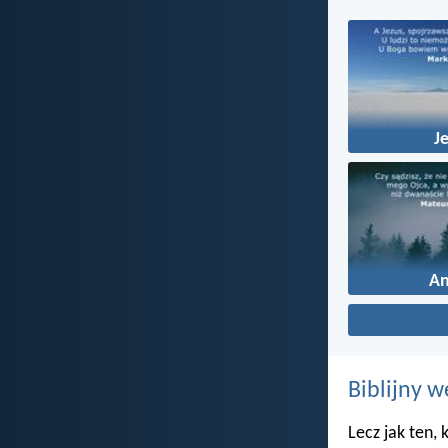
J
An
Biblijny w
Lecz jak ten,