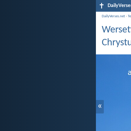
DailyVerse
DailyVerses.net
›
T
Werset
Chryst
«