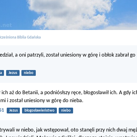
cześniona Biblia Gdańska
dział, a oni patrzyli, został uniesiony w górę i obłok zabrał go
a
Jezus
niebo
ich aż do Betanii, a podniósłszy ręce, błogosławił ich. A gdy ic
nimi i został uniesiony w górę do nieba.
51
Jezus
błogosławieństwo
niebo
trywali w niebo, jak wstępował, oto stanęli przy nich dwaj m