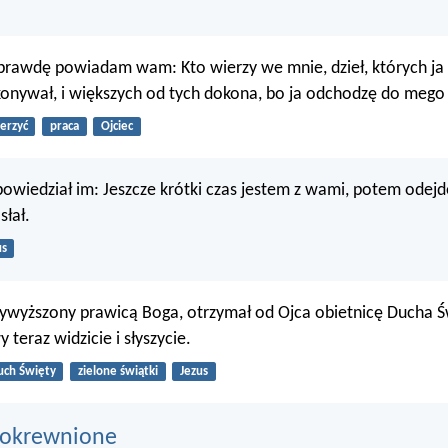
rawdę powiadam wam: Kto wierzy we mnie, dzieł, których ja 
onywał, i większych od tych dokona, bo ja odchodzę do mego
erzyć
praca
Ojciec
owiedział im: Jeszcze krótki czas jestem z wami, potem odejd
słał.
us
wyższony prawicą Boga, otrzymał od Ojca obietnicę Ducha Ś
y teraz widzicie i słyszycie.
uch Święty
zielone świątki
Jezus
pokrewnione