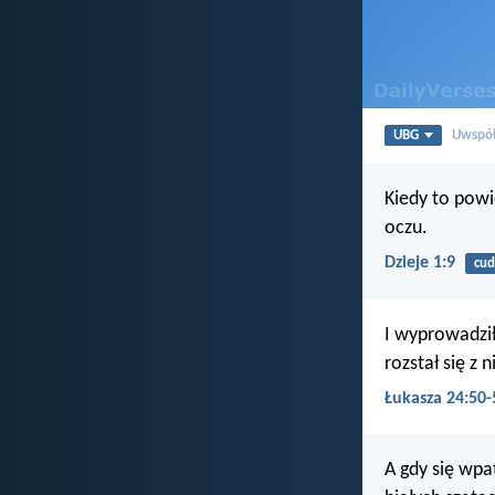
UBG
Uwspół
Kiedy to powie
oczu.
Dzieje 1:9
cud
I wyprowadził 
rozstał się z 
Łukasza 24:50-
A gdy się wpa