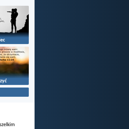
iec
zyć
wszelkim