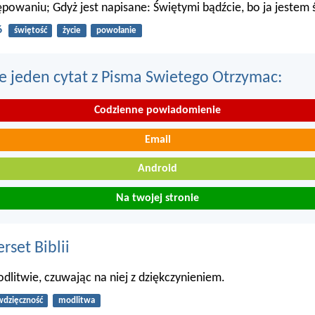
powaniu; Gdyż jest napisane: Świętymi bądźcie, bo ja jestem 
6
świętość
życie
powołanie
e jeden cytat z Pisma Swietego Otrzymac:
Codzienne powiadomienie
Email
Android
Na twojej stronie
set Biblii
dlitwie, czuwając na niej z dziękczynieniem.
wdzięczność
modlitwa