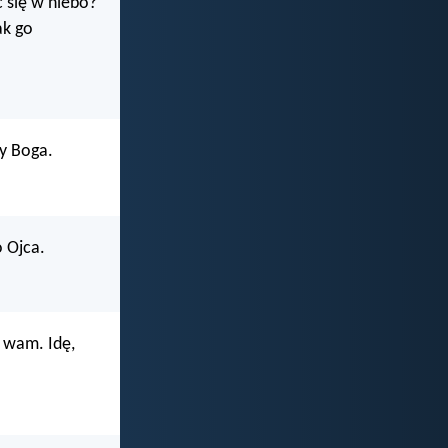
c się w niebo?
ak go
cy Boga.
 Ojca.
 wam. Idę,