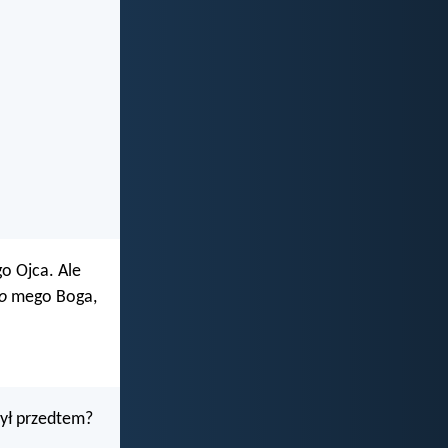
go Ojca. Ale
o
mego Boga,
był przedtem?