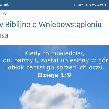
s.net
Tematy
Losowy werset
ematy
y Biblijne o Wniebowstąpieniu
usa