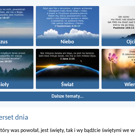
ezus
Niebo
Ojc
ioły
Świat
Wier
Dalsze tematy...
erset dnia
 który was powołał, jest święty, tak i wy bądźcie świętymi we 