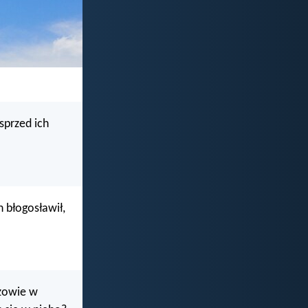
 sprzed ich
h błogosławił,
ężowie w