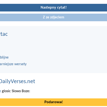
Nastepny cytat!
Z ze zdjeciem
ytac
blijne
arniejsze wersety
DailyVerses.net
e
glosic Slowo Boze:
Podarować