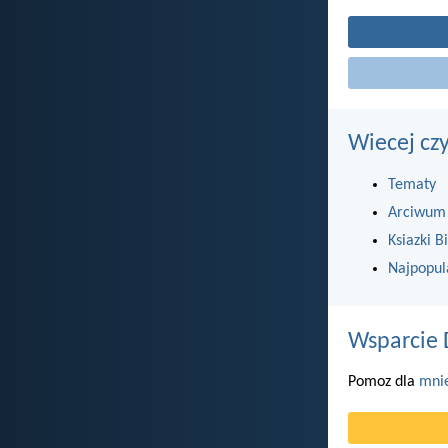
Wiecej cz
Tematy
Arciwum
Ksiazki Bi
Najpopul
Wsparcie 
Pomoz dla
mni