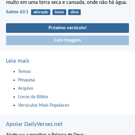
muito
em uma terra seca e cansada,
onde não há água.
Salmo 63:1
adoração
busca
alma
Próximo versículo!
Com imagem
Leia mais
Temas
Pesquisa
Arquivo
Livros da Bíblia
Versículos Mais Populares
Apoiar DailyVerses.net