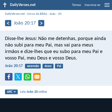
DailyVerses.net
Temas
Inscreva-se
DailyVerses.net
›
Livros da Bíblia
›
João
›
20
João 20:17
Disse-lhe Jesus: Não me detenhas, porque ainda
não subi para meu Pai, mas vai para meus
irmãos e dize-lhes que eu subo para meu Pai e
vosso Pai, meu Deus e vosso Deus.
João 20:17
ascensão
Jesus
Pai
Leia
João 20
online
ARC