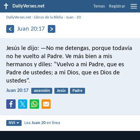
DailyVerses.net
Temas
Registrar
DailyVerses.net
›
Libros de la Biblia
›
Juan
›
20
Juan 20:17
Jesús le dijo: —No me detengas, porque todavía
no he vuelto al Padre. Ve más bien a mis
hermanos y diles: “Vuelvo a mi Padre, que es
Padre de ustedes; a mi Dios, que es Dios de
ustedes”.
Juan 20:17
ascensión
Jesús
Padre
Lea
Juan 20
en línea
NVI