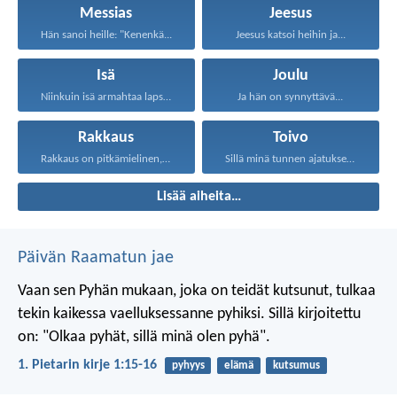
Messias
Jeesus
Hän sanoi heille: "Kenenkä...
Jeesus katsoi heihin ja...
Isä
Joulu
Niinkuin isä armahtaa lapsiansa...
Ja hän on synnyttävä...
Rakkaus
Toivo
Rakkaus on pitkämielinen, rakkaus...
Sillä minä tunnen ajatukseni...
Lisää aiheita…
Päivän Raamatun jae
Vaan sen Pyhän mukaan, joka on teidät kutsunut, tulkaa
tekin kaikessa vaelluksessanne pyhiksi. Sillä kirjoitettu
on: "Olkaa pyhät, sillä minä olen pyhä".
1. Pietarin kirje 1:15-16
pyhyys
elämä
kutsumus