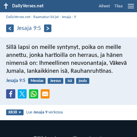
DailyVerses.net
Aiheet
Tilaa
DailyVerses.net
›
Raamatun kirjat
›
Jesaja
›
9
Jesaja 9:5
Sillä lapsi on meille syntynyt,
poika on meille
annettu,
jonka hartioilla on herraus,
ja hänen
nimensä on:
Ihmeellinen neuvonantaja, Väkevä
Jumala,
Iankaikkinen isä, Rauhanruhtinas.
Jesaja 9:5
Messias
Jeesus
Isä
joulu
Lue
Jesaja 9
verkossa
KR38