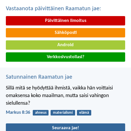
Vastaanota päivittäinen Raamatun jae:
Päivittäinen ilmoitus
Sähköposti
Android
Verkkosivustollasi?
Satunnainen Raamatun jae
Sillä mitä se hyödyttää ihmistä, vaikka hän voittaisi
omaksensa koko maailman, mutta saisi vahingon
sielullensa?
Markus 8:36
ahneus
materialismi
elämä
Seuraava jae!