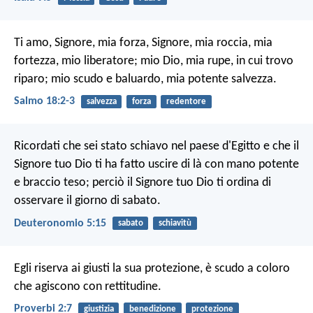
Ti amo, Signore, mia forza,
Signore, mia roccia, mia
fortezza, mio liberatore;
mio Dio, mia rupe, in cui trovo
riparo;
mio scudo e baluardo, mia potente salvezza.
Salmo 18:2-3
salvezza
forza
redentore
Ricordati che sei stato schiavo nel paese d'Egitto e che il
Signore tuo Dio ti ha fatto uscire di là con mano potente
e braccio teso; perciò il Signore tuo Dio ti ordina di
osservare il giorno di sabato.
Deuteronomio 5:15
sabato
schiavitù
Egli riserva ai giusti la sua protezione,
è scudo a coloro
che agiscono con rettitudine.
Proverbi 2:7
giustizia
benedizione
protezione