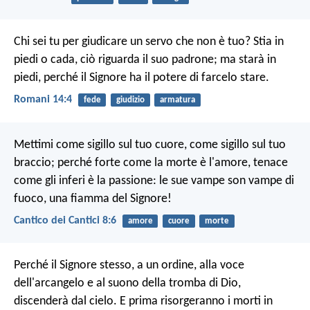
Chi sei tu per giudicare un servo che non è tuo? Stia in
piedi o cada, ciò riguarda il suo padrone; ma starà in
piedi, perché il Signore ha il potere di farcelo stare.
Romani 14:4
fede
giudizio
armatura
Mettimi come sigillo sul tuo cuore,
come sigillo sul tuo
braccio;
perché forte come la morte è l'amore,
tenace
come gli inferi è la passione:
le sue vampe son vampe di
fuoco,
una fiamma del Signore!
Cantico dei Cantici 8:6
amore
cuore
morte
Perché il Signore stesso, a un ordine, alla voce
dell'arcangelo e al suono della tromba di Dio,
discenderà dal cielo. E prima risorgeranno i morti in