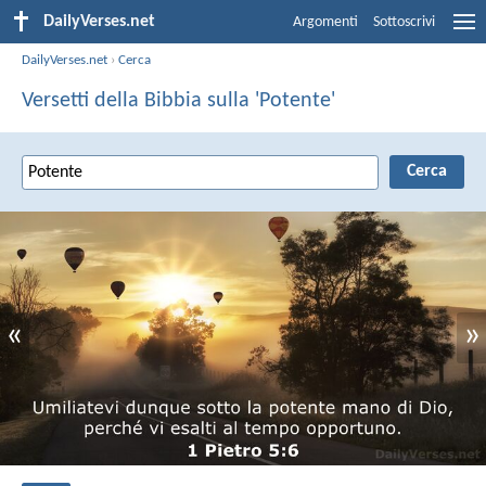
DailyVerses.net
Argomenti
Sottoscrivi
DailyVerses.net
›
Cerca
Versetti della Bibbia sulla 'Potente'
«
»