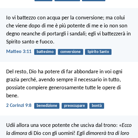
Io vi battezzo con acqua per la conversione; ma colui
che viene dopo di me è più potente di me e io non son
degno neanche di portargli i sandali; egli vi battezzerà in
Spirito santo e fuoco.
Matteo 3:11
battesimo
conversione
Spirito Santo
Del resto, Dio ha potere di far abbondare in voi ogni
grazia perché, avendo sempre il necessario in tutto,
possiate compiere generosamente tutte le opere di
bene.
2 Corinzi 9:8
benedizione
preoccupare
bontà
Udii allora una voce potente che usciva dal trono:
«
Ecco
la dimora
di Dio con gli uomini!
Egli dimorerà tra di loro