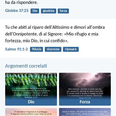
ha da rispondere.
Giobbe 37:23
Dio
giustizia
forza
Tu che abiti al riparo dell'Altissimo
e dimori all'ombra
dell'Onnipotente,
dì al Signore: «Mio rifugio e mia
fortezza,
mio Dio, in cui confido».
Salmo 91:1-2
fiducia
sicurezza
riposare
Argomenti correlati
Dio
Forza