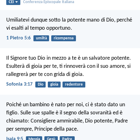
CEI
Conferenza Episcopale Italiana
Umiliatevi dunque sotto la potente mano di Dio, perché
vi esalti al tempo opportuno.
1 Pietro 5:6
umiltà
ricompensa
Il Signore tuo Dio in mezzo a te
è un salvatore potente.
Esulterà di gioia per te,
ti rinnoverà con il suo amore,
si
rallegrerà per te con grida di gioia.
Sofonia 3:17
Dio
gioia
redentore
Poiché un bambino è nato per noi,
ci è stato dato un
figlio.
Sulle sue spalle è il segno della sovranità
ed è
chiamato:
Consigliere ammirabile, Dio potente,
Padre
per sempre, Principe della pace.
Isaia 9:5
Messia
Gesù
Padre