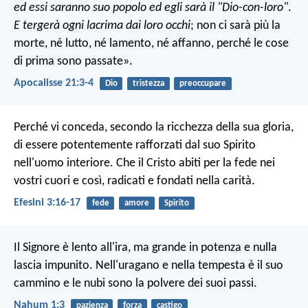
ed essi saranno suo popolo
ed egli sarà il "Dio-con-loro"
.
E tergerà ogni lacrima dai loro occhi
;
non ci sarà più la
morte,
né lutto, né lamento, né affanno,
perché le cose
di prima sono passate».
Apocalisse 21:3-4
Dio
tristezza
preoccupare
Perché vi conceda, secondo la ricchezza della sua gloria,
di essere potentemente rafforzati dal suo Spirito
nell'uomo interiore. Che il Cristo abiti per la fede nei
vostri cuori e così, radicati e fondati nella carità.
Efesini 3:16-17
fede
amore
Spirito
Il Signore è lento all'ira, ma grande in potenza
e nulla
lascia impunito.
Nell'uragano e nella tempesta è il suo
cammino
e le nubi sono la polvere dei suoi passi.
Nahum 1:3
pazienza
forza
castigo