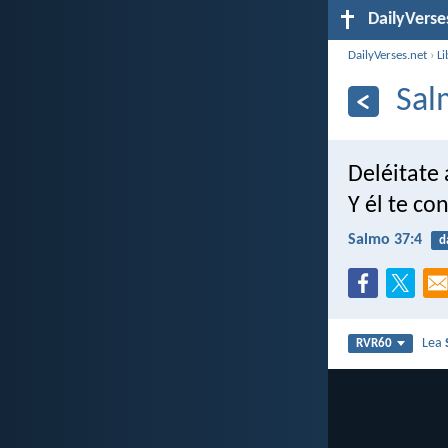
DailyVerse
DailyVerses.net
›
Li
Sal
Deléitate
Y él te co
Salmo 37:4
d
Lea
RVR60