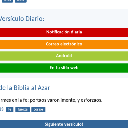
Versículo Diario:
Notificación diaria
Correo electrónico
Android
En tu sitio web
de la Biblia al Azar
firmes en la fe; portaos varonilmente, y esforzaos.
13
fe
fuerza
coraje
Siguiente versículo!