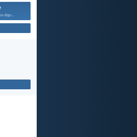
e
os digo...