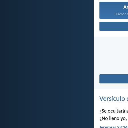
A
El amor e
Versículo 
¿Se ocultará 
¿No lleno yo, 
Jeremías 23:24