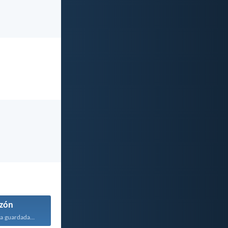
zón
a guardada...