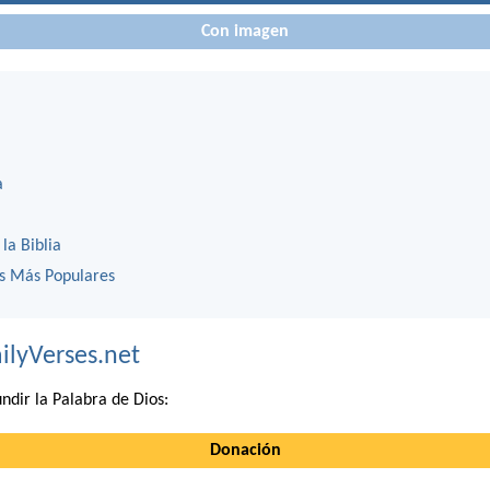
Con imagen
a
 la Biblia
os Más Populares
ilyVerses.net
ndir la Palabra de Dios:
Donación