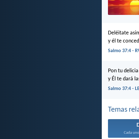
Deléitate as
y él te conce
Salmo 37:4 - 
Pon tu delicia
y Él te dará l
Salmo 37:4 - L
Temas rel
Cada uno