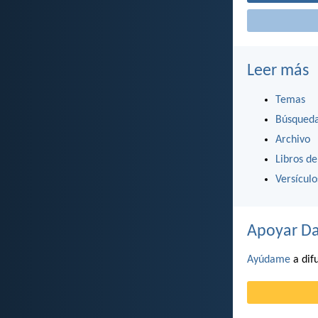
Leer más
Temas
Búsqued
Archivo
Libros de
Versícul
Apoyar Da
Ayúdame
a difu