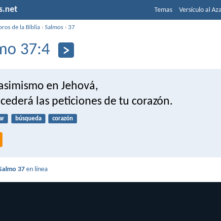
s.net
Temas
Versículo al Az
bros de la Biblia
›
Salmos
›
37
mo 37:4
 asimismo en Jehová,
ncederá las peticiones de tu corazón.
ar
búsqueda
corazón
Salmo 37
en línea