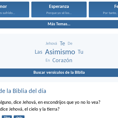
mor
Esperanza
F
s sufrido...
Porque yo sé los...
Por tanto, 
Más Temas...
Te
Jehová
De
Asimismo
Las
Tu
Corazón
En
Buscar versículos de la Biblia
de la Biblia del día
alguno, dice Jehová, en escondrijos que yo no lo vea?
dice Jehová, el cielo y la tierra?
Dios
cielo