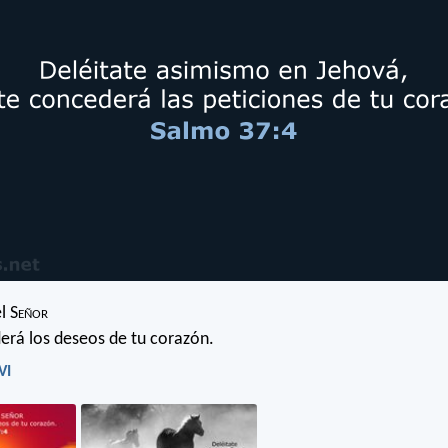
l S
eñor
derá los deseos de tu corazón.
VI