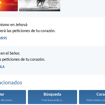
imismo en Jehová
derá las peticiones de tu corazón.
RVR95
 en el Señor,
as peticiones de tu corazón.
BLA
acionados
Dar
Búsqueda
Cora
 dé como...
Y me buscaréis y...
Sobre toda cos