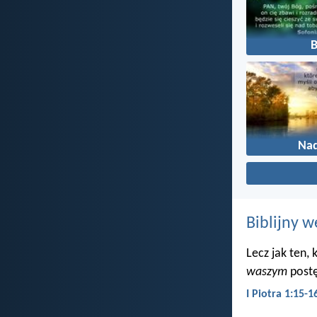
Nad
Biblijny w
Lecz jak ten,
waszym
postę
I Piotra 1:15-1