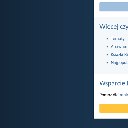
Wiecej cz
Tematy
Arciwum
Ksiazki Bi
Najpopul
Wsparcie 
Pomoz dla
mni