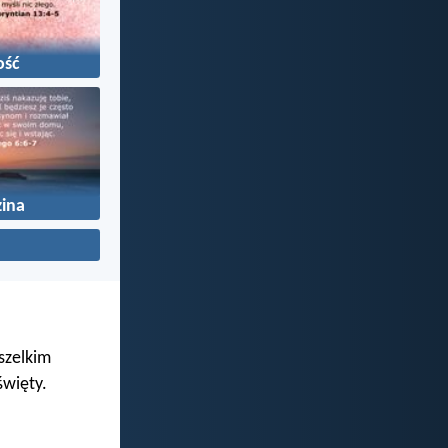
ość
ina
wszelkim
święty.