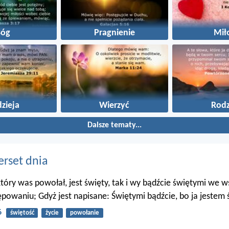
Bóg
Pragnienie
Mił
zieja
Wierzyć
Rodz
Dalsze tematy...
erset dnia
 który was powołał, jest święty, tak i wy bądźcie świętymi we 
powaniu; Gdyż jest napisane: Świętymi bądźcie, bo ja jestem 
6
świętość
życie
powołanie