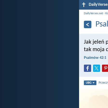
DailyVerse
DailyVerses.net
›
Ks
Psa
Jak jeleń 
tak moja d
Psalmów 42:1
Przecz
UBG