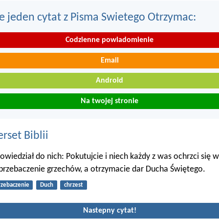
e jeden cytat z Pisma Swietego Otrzymac:
Codzienne powiadomienie
Email
Android
Na twojej stronie
set Biblii
owiedział do nich: Pokutujcie i niech każdy z was ochrzci się w
przebaczenie grzechów, a otrzymacie dar Ducha Świętego.
rzebaczenie
Duch
chrzest
Nastepny cytat!