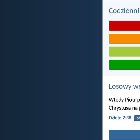
Codzienni
Losowy wer
Wtedy Piotr p
Chrystusa na 
Dzieje 2:38
p