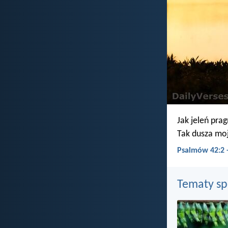
Jak jeleń pra
Tak dusza moj
Psalmów 42:2
Tematy s