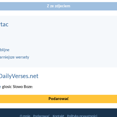
Z ze zdjeciem
ytac
blijne
arniejsze wersety
DailyVerses.net
e
glosic Slowo Boze:
Podarować
O mnie
Podarować
Kontakt
Polityka prywatności