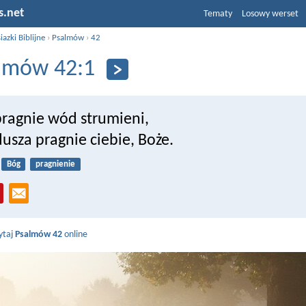
s.net
Tematy
Losowy werset
iazki Biblijne
›
Psalmów
›
42
lmów 42:1
pragnie wód strumieni,
usza pragnie ciebie, Boże.
Bóg
pragnienie
ytaj
Psalmów 42
online