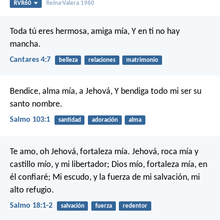
RVR60
Reina-Valera 1960
Toda tú eres hermosa, amiga mía,
Y en ti no hay
mancha.
Cantares 4:7
belleza
relaciones
matrimonio
Bendice, alma mía, a Jehová,
Y bendiga todo mi ser su
santo nombre.
Salmo 103:1
santidad
adoración
alma
Te amo, oh Jehová, fortaleza mía.
Jehová, roca mía y
castillo mío, y mi libertador;
Dios mío, fortaleza mía, en
él confiaré;
Mi escudo, y la fuerza de mi salvación, mi
alto refugio.
Salmo 18:1-2
salvación
fuerza
redentor