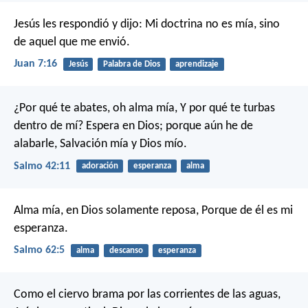
Jesús les respondió y dijo: Mi doctrina no es mía, sino
de aquel que me envió.
Juan 7:16
Jesús
Palabra de Dios
aprendizaje
¿Por qué te abates, oh alma mía,
Y por qué te turbas
dentro de mí?
Espera en Dios; porque aún he de
alabarle,
Salvación mía y Dios mío.
Salmo 42:11
adoración
esperanza
alma
Alma mía, en Dios solamente reposa,
Porque de él es mi
esperanza.
Salmo 62:5
alma
descanso
esperanza
Como el ciervo brama por las corrientes de las aguas,