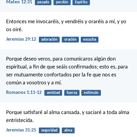
Mateo 12:31
pecado
perdón
Espíritu
Entonces me invocaréis, y vendréis y oraréis a mí, y yo
os oiré.
Jeremías 29:12
adoración
oración
escucha
Porque deseo veros, para comunicaros algún don
espiritual, a fin de que seáis confirmados; esto es, para
ser mutuamente confortados por la fe que nos es
común a vosotros y a mí.
Romanos 1:11-12
amistad
fuerza
estímulo
Porque satisfaré al alma cansada, y saciaré a toda alma
entristecida.
Jeremías 31:25
seguridad
alma