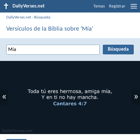
DailyVerses.net
Temas
Registrar
DailyVerses.net
›
Búsqueda
Versículos de la Biblia sobre 'Mía'
«
»