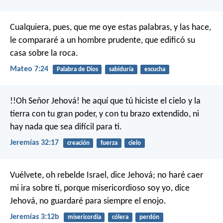
Cualquiera, pues, que me oye estas palabras, y las hace,
le compararé a un hombre prudente, que edificó su
casa sobre la roca.
Mateo 7:24
Palabra de Dios
sabiduría
escucha
!!Oh Señor Jehová! he aquí que tú hiciste el cielo y la
tierra con tu gran poder, y con tu brazo extendido, ni
hay nada que sea difícil para ti.
Jeremías 32:17
creación
fuerza
cielo
Vuélvete, oh rebelde Israel, dice Jehová; no haré caer
mi ira sobre ti, porque misericordioso soy yo, dice
Jehová, no guardaré para siempre el enojo.
Jeremías 3:12b
misericordia
cólera
perdón