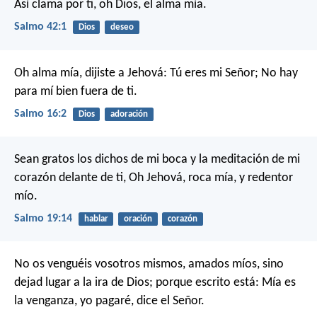
Así clama por ti, oh Dios, el alma mía.
Salmo 42:1
Dios
deseo
Oh alma mía, dijiste a Jehová:
Tú eres mi Señor;
No hay
para mí bien fuera de ti.
Salmo 16:2
Dios
adoración
Sean gratos los dichos de mi boca y la meditación de mi
corazón delante de ti,
Oh Jehová, roca mía, y redentor
mío.
Salmo 19:14
hablar
oración
corazón
No os venguéis vosotros mismos, amados míos, sino
dejad lugar a la ira de Dios; porque escrito está: Mía es
la venganza, yo pagaré, dice el Señor.