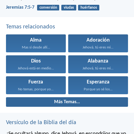
Jeremías 7:5-7
conversión
viudas
huérfanos
Temas relacionados
Alma
Adoración
Mas si desde allí...
Jehová, tú eres mi...
Dios
Alabanza
Jehová está en medio...
Jehová, tú eres mi...
Fuerza
Esperanza
No temas, porque yo...
Porque yo sé los...
Más Temas...
Versículo de la Biblia del día
¿Se ocultará alguno, dice Jehová, en escondrijos que yo