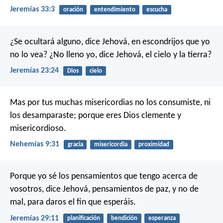
Jeremías 33:3
oración
entendimiento
escucha
¿Se ocultará alguno, dice Jehová, en escondrijos que yo
no lo vea?
¿No lleno yo, dice Jehová, el cielo y la tierra?
Jeremías 23:24
Dios
cielo
Mas por tus muchas misericordias no los consumiste, ni
los desamparaste; porque eres Dios clemente y
misericordioso.
Nehemías 9:31
gracia
misericordia
proximidad
Porque yo sé los pensamientos que tengo acerca de
vosotros, dice Jehová, pensamientos de paz, y no de
mal, para daros el fin que esperáis.
Jeremías 29:11
planificación
bendición
esperanza