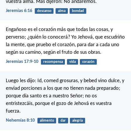
vuestra alma.
Mas dijeron: No andaremos.
Jeremías 6:16
descanso
alma
bondad
Engañoso es el corazón más que todas las cosas,
y
perverso; ¿quién lo conocerá?
Yo Jehová, que escudriño
la mente,
que pruebo el corazón,
para dar a cada uno
según su camino,
según el fruto de sus obras.
Jeremías 17:9-10
recompensa
vida
corazón
Luego les dijo: Id, comed grosuras, y bebed vino dulce, y
enviad porciones a los que no tienen nada preparado;
porque día santo es a nuestro Señor; no os
entristezcáis, porque el gozo de Jehová es vuestra
fuerza.
Nehemías 8:10
alimento
dar
alegría