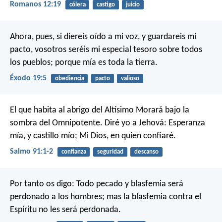
Romanos 12:19
cólera
castigo
juicio
Ahora, pues, si diereis oído a mi voz, y guardareis mi
pacto, vosotros seréis mi especial tesoro sobre todos
los pueblos; porque mía es toda la tierra.
Éxodo 19:5
obediencia
pacto
valioso
El que habita al abrigo del Altísimo
Morará bajo la
sombra del Omnipotente.
Diré yo a Jehová: Esperanza
mía, y castillo mío;
Mi Dios, en quien confiaré.
Salmo 91:1-2
confianza
seguridad
descanso
Por tanto os digo: Todo pecado y blasfemia será
perdonado a los hombres; mas la blasfemia contra el
Espíritu no les será perdonada.