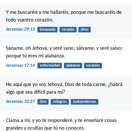
Y me buscaréis y me hallaréis, porque me buscaréis de
todo vuestro corazón.
Jeremías 29:13
búsqueda
corazón
alma
Sáname, oh Jehová, y seré sano;
sálvame, y seré salvo;
porque tú eres mi alabanza.
Jeremías 17:14
enfermedad
alabanza
curación
He aquí que yo soy Jehová, Dios de toda carne; ¿habrá
algo que sea difícil para mí?
Jeremías 32:27
Dios
milagros
todopoderoso
Clama a mí, y yo te responderé, y te enseñaré cosas
grandes y ocultas que tú no conoces.