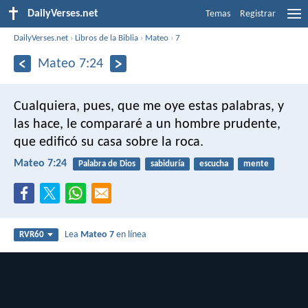
DailyVerses.net
Temas
Registrar
DailyVerses.net
›
Libros de la Biblia
›
Mateo
›
7
Mateo 7:24
Cualquiera, pues, que me oye estas palabras, y
las hace, le compararé a un hombre prudente,
que edificó su casa sobre la roca.
Mateo 7:24
Palabra de Dios
sabiduría
escucha
mente
Lea
Mateo 7
en línea
RVR60