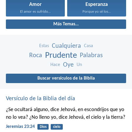
Amor
Esperanza
El amor es sufrido...
Porque yo sé los...
Más Temas...
Cualquiera
Estas
Casa
Prudente
Roca
Palabras
Oye
Hace
Un
Buscar versículos de la Biblia
Versículo de la Biblia del día
¿Se ocultará alguno, dice Jehová, en escondrijos que yo
no lo vea?
¿No lleno yo, dice Jehová, el cielo y la tierra?
Jeremías 23:24
Dios
cielo