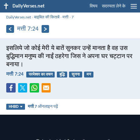
DailyVerses.net
विषय
सदस्यता लेने के
DailyVerses.net
›
बाइबिल की किताबें
›
मत्ती
›
7
मत्ती 7:24
इसलिये जो कोई मेरी ये बातें सुनकर उन्हें मानता है वह उस
बुद्धिमान मनुष्य की नाईं ठहरेगा जिस ने अपना घर चट्टान पर
बनाया।
मत्ती 7:24
परमेश्वर का वचन
बुद्धि
सुनना
मन
मत्ती 7
ऑनलाइन पढ़ें
HHBD