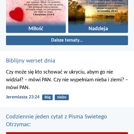
Miłość
Nadzieja
Dalsze tematy...
Biblijny werset dnia
Czy może się kto schować w ukryciu, abym go nie
widział? – mówi PAN. Czy nie wypełniam nieba i ziemi? –
mówi PAN.
Jeremiasza 23:24
Bóg
niebo
Codziennie jeden cytat z Pisma Swietego
Otrzymac: