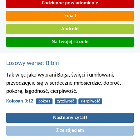
Codzienne powiadomienie
Email
Android
Na twojej stronie
Losowy werset Biblii
Tak więc jako wybrani Boga, święci i umiłowani,
przyodziejcie się w serdeczne miłosierdzie, dobroć,
pokorę, łagodność, cierpliwość.
Kolosan 3:12
pokora
życzliwość
cierpliwość
Nastepny cytat!
Z ze zdjeciem