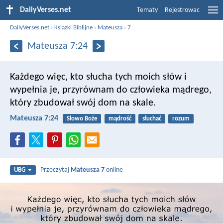
DailyVerses.net
Tematy
Rejestrowac
DailyVerses.net
›
Ksiazki Biblijne
›
Mateusza
›
7
Mateusza 7:24
Każdego więc, kto słucha tych moich słów i
wypełnia je, przyrównam do człowieka mądrego,
który zbudował swój dom na skale.
Mateusza 7:24
Słowo Boże
mądrość
słuchać
rozum
Przeczytaj
Mateusza 7
online
UBG