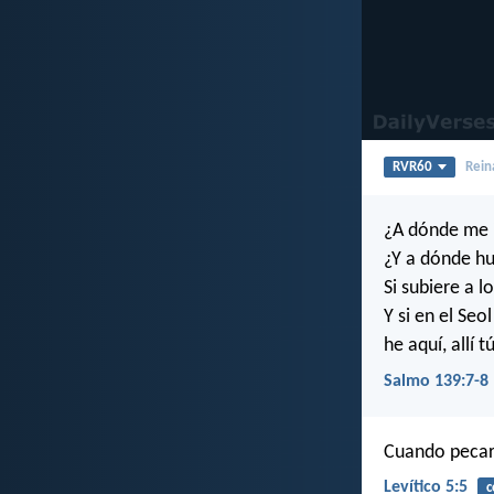
RVR60
Rein
¿A dónde me i
¿Y a dónde hu
Si subiere a lo
Y si en el Seo
he aquí, allí t
Salmo 139:7-8
Cuando pecare
Levítico 5:5
c