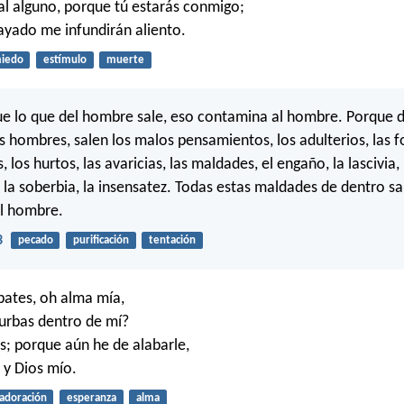
l alguno, porque tú estarás conmigo;
cayado me infundirán aliento.
iedo
estímulo
muerte
ue lo que del hombre sale, eso contamina al hombre. Porque d
s hombres, salen los malos pensamientos, los adulterios, las f
, los hurtos, las avaricias, las maldades, el engaño, la lascivia, 
 la soberbia, la insensatez. Todas estas maldades de dentro sa
l hombre.
3
pecado
purificación
tentación
bates, oh alma mía,
turbas dentro de mí?
s; porque aún he de alabarle,
 y Dios mío.
adoración
esperanza
alma