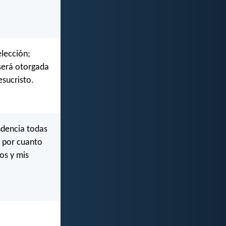
elección;
será otorgada
esucristo.
endencia todas
, por cuanto
os y mis