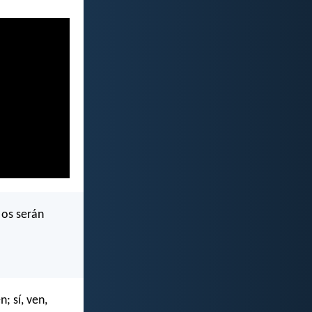
 os serán
; sí, ven,