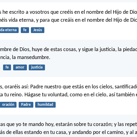
s he escrito a vosotros que creéis en el nombre del Hijo de Di
éis vida eterna, y para que creáis en el nombre del Hijo de Di
ida eterna
fe
Jesús
bre de Dios, huye de estas cosas, y sigue la justicia, la piedad,
encia, la mansedumbre.
1
fe
amor
justicia
, oraréis así: Padre nuestro que estás en los cielos, santificad
 tu reino. Hágase tu voluntad, como en el cielo, así también e
oración
Padre
humildad
ras que yo te mando hoy, estarán sobre tu corazón; y las repet
rás de ellas estando en tu casa, y andando por el camino, y al 