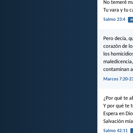
No temeré ma
Tu vara y tu 
Salmo 23:4
m
Pero decía, q
corazón de lo
los homicidios
maledicencia,
contaminan a
Marcos 7:20-2
¿Por qué te a
Y por qué te 
Espera en Dio
Salvación mía
Salmo 42:11