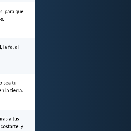
os, para que
os.
 la fe, el
o sea tu
n la tierra.
irás a tus
acostarte, y