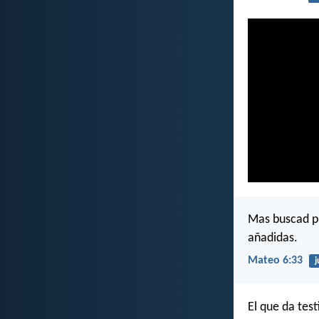
Mas buscad pr
añadidas.
Mateo 6:33
j
El que da tes