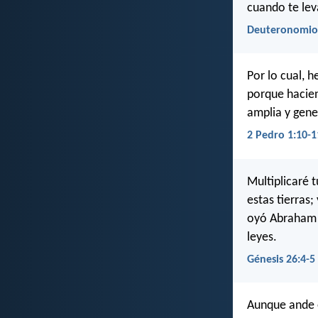
cuando te lev
Deuteronomio 
Por lo cual, 
porque hacien
amplia y gene
2 Pedro 1:10-1
Multiplicaré 
estas tierras;
oyó Abraham m
leyes.
Génesis 26:4-5
Aunque ande 