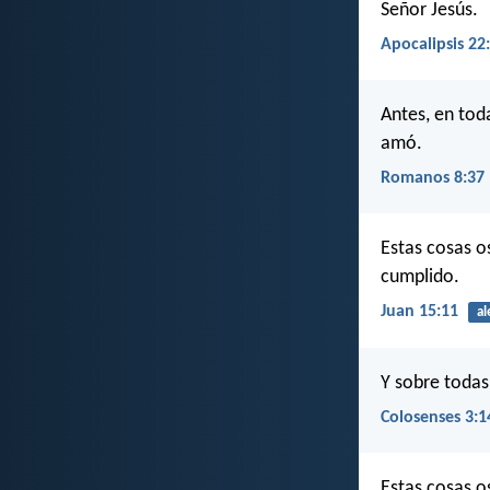
Señor Jesús.
Apocalipsis 22
Antes, en to
amó.
Romanos 8:37
Estas cosas o
cumplido.
Juan 15:11
al
Y sobre todas
Colosenses 3:1
Estas cosas o