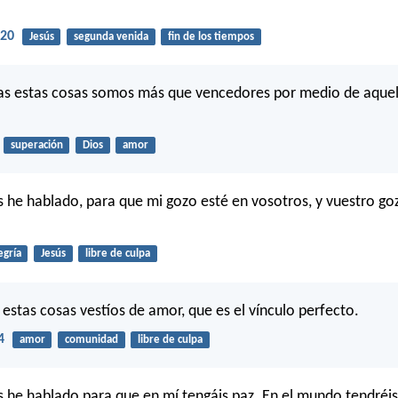
:20
Jesús
segunda venida
fin de los tiempos
das estas cosas somos más que vencedores por medio de aque
superación
Dios
amor
s he hablado, para que mi gozo esté en vosotros, y vuestro go
egría
Jesús
libre de culpa
 estas cosas vestíos de amor, que es el vínculo perfecto.
4
amor
comunidad
libre de culpa
s he hablado para que en mí tengáis paz. En el mundo tendréis 