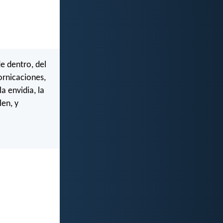
e dentro, del
ornicaciones,
la envidia, la
len, y