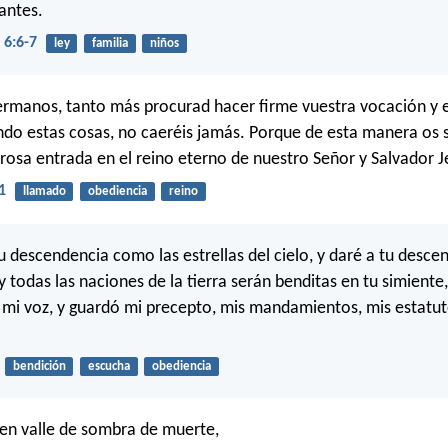
antes.
6:6-7
ley
familia
niños
hermanos, tanto más procurad hacer firme vuestra vocación y 
do estas cosas, no caeréis jamás. Porque de esta manera os 
rosa entrada en el reino eterno de nuestro Señor y Salvador J
1
llamado
obediencia
reino
tu descendencia como las estrellas del cielo, y daré a tu desc
 y todas las naciones de la tierra serán benditas en tu simiente
i voz, y guardó mi precepto, mis mandamientos, mis estatut
bendición
escucha
obediencia
en valle de sombra de muerte,