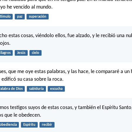
 yo he vencido al mundo.
tímulo
paz
superación
ho estas cosas, viéndolo ellos, fue alzado, y le recibió una nu
 ojos.
ilagros
Jesús
cielo
ues, que me oye estas palabras, y las hace, le compararé a u
 edificó su casa sobre la roca.
alabra de Dios
sabiduría
escucha
mos testigos suyos de estas cosas, y también el Espíritu Santo,
os que le obedecen.
obediencia
Espíritu
recibir