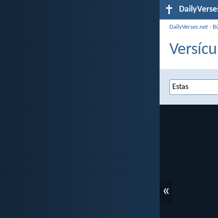
DailyVerse
DailyVerses.net
›
B
Versícu
«