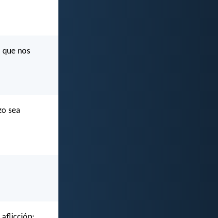
l que nos
zo sea
aflicción;