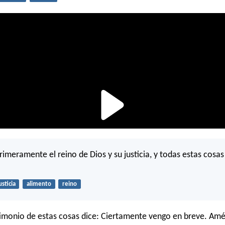
imeramente el reino de Dios y su justicia, y todas estas cosas
usticia
alimento
reino
timonio de estas cosas dice: Ciertamente vengo en breve. Amén