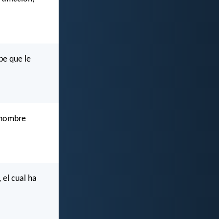
be que le
n hombre
 el cual ha