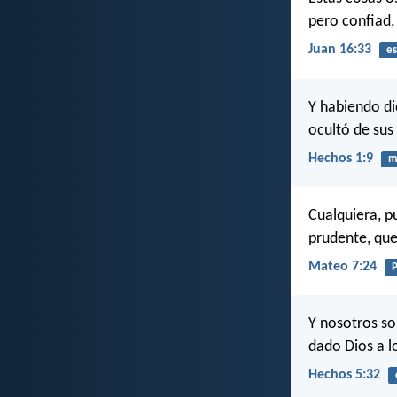
pero confiad,
Juan 16:33
es
Y habiendo dic
ocultó de sus
Hechos 1:9
m
Cualquiera, p
prudente, que
Mateo 7:24
P
Y nosotros so
dado Dios a l
Hechos 5:32