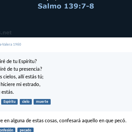
a-Valera 1960
ré de tu Espíritu?
iré de tu presencia?
s cielos, allí estás tú;
l hiciere mi estrado,
ú estás.
Espíritu
cielo
muerte
 en alguna de estas cosas, confesará aquello en que pecó.
onfesión
pecado