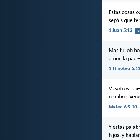
Estas cosas o
sepáis que ten
1 Juan 5:13
v
Mas tú, oh hom
amor, la paci
1 Timoteo 6:1
Vosotros, pues
nombre. Venga
Mateo 6:9-10
Y estas palab
hijos, y habla