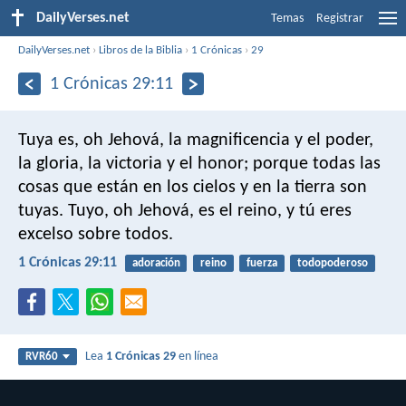
DailyVerses.net
Temas
Registrar
DailyVerses.net
›
Libros de la Biblia
›
1 Crónicas
›
29
1 Crónicas 29:11
Tuya es, oh Jehová, la magnificencia y el poder,
la gloria, la victoria y el honor; porque todas las
cosas que están en los cielos y en la tierra son
tuyas. Tuyo, oh Jehová, es el reino, y tú eres
excelso sobre todos.
1 Crónicas 29:11
adoración
reino
fuerza
todopoderoso
Lea
1 Crónicas 29
en línea
RVR60