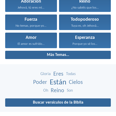
Adoración
Reino
Jehová, tú eres mi...
¿No sabéis que los...
Fuerza
Todopoderoso
No temas, porque yo...
Tuya es, oh Jehová...
Amor
Esperanza
El amor es sufrido...
Porque yo sé los...
Más Temas...
Eres
Gloria
Todas
Están
Poder
Cielos
Reino
Oh
Son
Buscar versículos de la Biblia