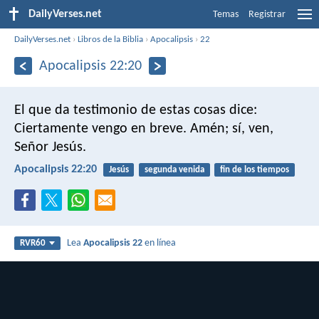
DailyVerses.net
Temas
Registrar
DailyVerses.net
›
Libros de la Biblia
›
Apocalipsis
›
22
Apocalipsis 22:20
El que da testimonio de estas cosas dice:
Ciertamente vengo en breve. Amén; sí, ven,
Señor Jesús.
Apocalipsis 22:20
Jesús
segunda venida
fin de los tiempos
Lea
Apocalipsis 22
en línea
RVR60