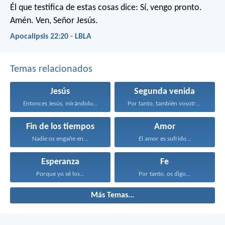
Él que testifica de estas cosas dice: Sí, vengo pronto.
Amén. Ven, Señor Jesús.
Apocalipsis 22:20 - LBLA
Temas relacionados
Jesús
Segunda venida
Entonces Jesús, mirándolos, dijo...
Por tanto, también vosotros...
Fin de los tiempos
Amor
Nadie os engañe en...
El amor es sufrido...
Esperanza
Fe
Porque yo sé los...
Por tanto, os digo...
Más Temas...