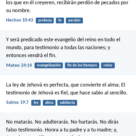
los que en él creyeren, recibirán perdón de pecados por
su nombre.
Hechos 10:43
profecía
fe
perdón
Y será predicado este evangelio del reino en todo el
mundo, para testimonio a todas las naciones; y
entonces vendrá el fin.
Mateo 24:14
evangelización
fin de los tiempos
reino
La ley de Jehová es perfecta,
que convierte el alma;
El
testimonio de Jehová es fiel,
que hace sabio al sencillo.
Salmo 19:7
ley
alma
sabiduría
No matarás. No adulterarás. No hurtarás. No dirás
falso testimonio. Honra a tu padre y a tu madre; y,