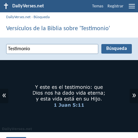
DailyVerses.net
Temas
Registrar
DailyVerses.net
›
Búsqueda
Versículos de la Biblia sobre 'Testimonio'
«
»