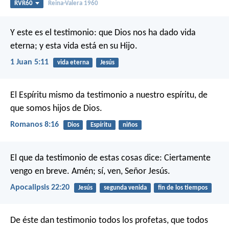
RVR60
Reina-Valera 1960
Y este es el testimonio: que Dios nos ha dado vida
eterna; y esta vida está en su Hijo.
1 Juan 5:11
vida eterna
Jesús
El Espíritu mismo da testimonio a nuestro espíritu, de
que somos hijos de Dios.
Romanos 8:16
Dios
Espíritu
niños
El que da testimonio de estas cosas dice: Ciertamente
vengo en breve. Amén; sí, ven, Señor Jesús.
Apocalipsis 22:20
Jesús
segunda venida
fin de los tiempos
De éste dan testimonio todos los profetas, que todos