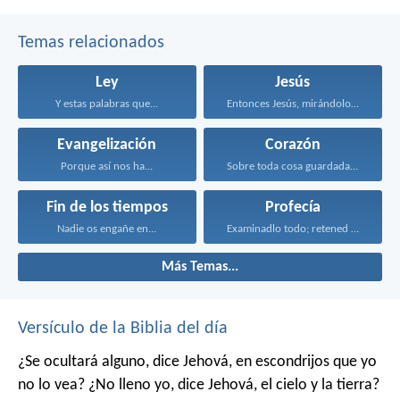
Temas relacionados
Ley
Jesús
Y estas palabras que...
Entonces Jesús, mirándolos, dijo...
Evangelización
Corazón
Porque así nos ha...
Sobre toda cosa guardada...
Fin de los tiempos
Profecía
Nadie os engañe en...
Examinadlo todo; retened lo...
Más Temas...
Versículo de la Biblia del día
¿Se ocultará alguno, dice Jehová, en escondrijos que yo
no lo vea?
¿No lleno yo, dice Jehová, el cielo y la tierra?