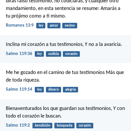
dirás falso testimonio, no codiciarás, y cualquier otro
mandamiento, en esta sentencia se resume: Amarás a
tu prójimo como a ti mismo.
Romanos 13:9
ley
amor
vecino
Inclina mi corazón a tus testimonios,
Y no a la avaricia.
Salmo 119:36
ley
codicia
corazón
Me he gozado en el camino de tus testimonios
Más que
de toda riqueza.
Salmo 119:14
ley
dinero
alegría
Bienaventurados los que guardan sus testimonios,
Y con
todo el corazón le buscan.
Salmo 119:2
bendición
búsqueda
corazón