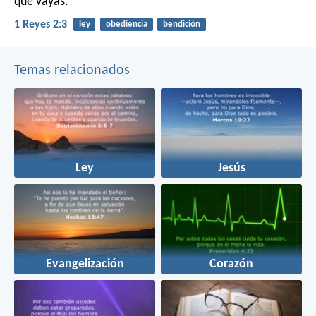
que vayas.
1 Reyes 2:3
ley
obediencia
bendición
Temas relacionados
Ley
Jesús
Evangelización
Corazón