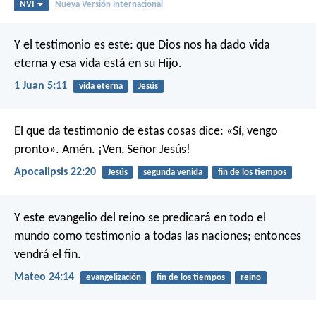
NVI
Nueva Versión Internacional
Y el testimonio es este: que Dios nos ha dado vida
eterna y esa vida está en su Hijo.
1 Juan 5:11
vida eterna
Jesús
El que da testimonio de estas cosas dice: «Sí, vengo
pronto».
Amén. ¡Ven, Señor Jesús!
Apocalipsis 22:20
Jesús
segunda venida
fin de los tiempos
Y este evangelio del reino se predicará en todo el
mundo como testimonio a todas las naciones; entonces
vendrá el fin.
Mateo 24:14
evangelización
fin de los tiempos
reino