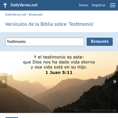
DailyVerses.net
Temas
Registrar
DailyVerses.net
›
Búsqueda
Versículos de la Biblia sobre 'Testimonio'
«
»