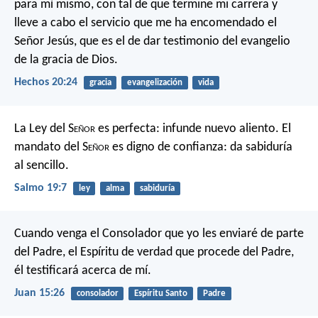
para mí mismo, con tal de que termine mi carrera y
lleve a cabo el servicio que me ha encomendado el
Señor Jesús, que es el de dar testimonio del evangelio
de la gracia de Dios.
Hechos 20:24
gracia
evangelización
vida
La Ley del S
eñor
es perfecta:
infunde nuevo aliento.
El
mandato del S
eñor
es digno de confianza:
da sabiduría
al sencillo.
Salmo 19:7
ley
alma
sabiduría
Cuando venga el Consolador que yo les enviaré de parte
del Padre, el Espíritu de verdad que procede del Padre,
él testificará acerca de mí.
Juan 15:26
consolador
Espíritu Santo
Padre