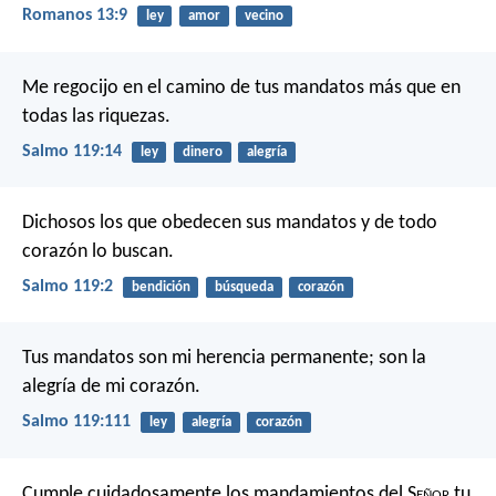
Romanos 13:9
ley
amor
vecino
Me regocijo en el camino de tus mandatos
más que en
todas las riquezas.
Salmo 119:14
ley
dinero
alegría
Dichosos los que obedecen sus mandatos
y de todo
corazón lo buscan.
Salmo 119:2
bendición
búsqueda
corazón
Tus mandatos son mi herencia permanente;
son la
alegría de mi corazón.
Salmo 119:111
ley
alegría
corazón
Cumple cuidadosamente los mandamientos del S
eñor
tu