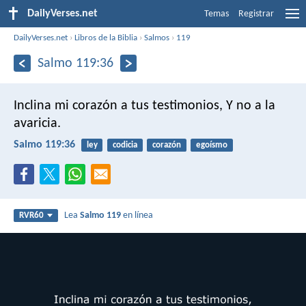
DailyVerses.net
Temas
Registrar
DailyVerses.net
›
Libros de la Biblia
›
Salmos
›
119
Salmo 119:36
Inclina mi corazón a tus testimonios,
Y no a la
avaricia.
Salmo 119:36
ley
codicia
corazón
egoísmo
Lea
Salmo 119
en línea
RVR60