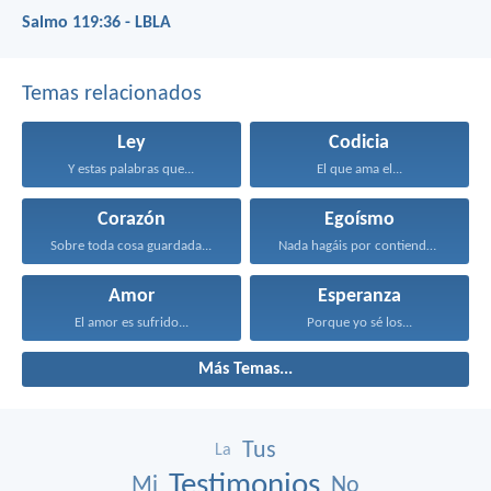
Salmo 119:36 - LBLA
Temas relacionados
Ley
Codicia
Y estas palabras que...
El que ama el...
Corazón
Egoísmo
Sobre toda cosa guardada...
Nada hagáis por contienda...
Amor
Esperanza
El amor es sufrido...
Porque yo sé los...
Más Temas...
Tus
La
Testimonios
Mi
No