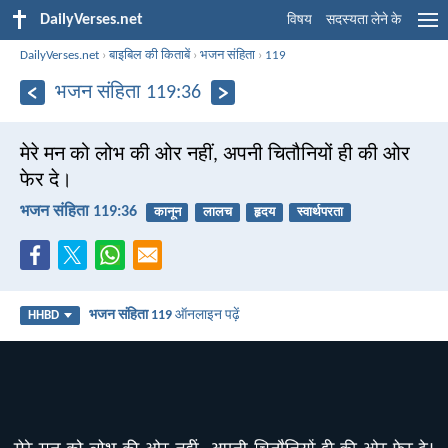
DailyVerses.net
विषय
सदस्यता लेने के
DailyVerses.net
›
बाइबिल की किताबें
›
भजन संहिता
›
119
भजन संहिता 119:36
मेरे मन को लोभ की ओर नहीं, अपनी चितौनियों ही की ओर
फेर दे।
भजन संहिता 119:36
कानून
लालच
हृदय
स्वार्थपरता
भजन संहिता 119
ऑनलाइन पढ़ें
HHBD