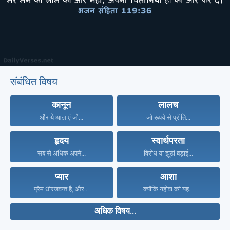
संबंधित विषय
कानून
लालच
और ये आज्ञाएं जो...
जो रूपये से प्रीति...
हृदय
स्वार्थपरता
सब से अधिक अपने...
विरोध या झूठी बड़ाई...
प्यार
आशा
प्रेम धीरजवन्त है, और...
क्योंकि यहोवा की यह...
अधिक विषय...