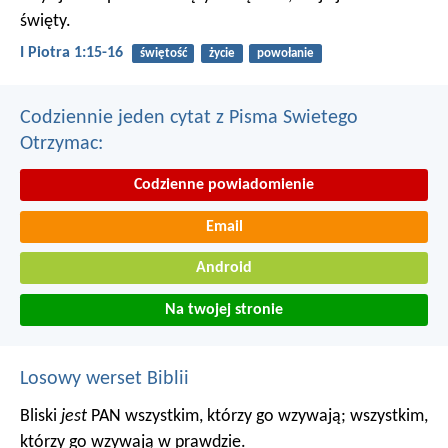
święty.
I Piotra 1:15-16
świętość
życie
powołanie
Codziennie jeden cytat z Pisma Swietego
Otrzymac:
Codzienne powiadomienie
Email
Android
Na twojej stronie
Losowy werset Biblii
Bliski
jest
PAN wszystkim, którzy go wzywają;
wszystkim,
którzy go wzywają w prawdzie.