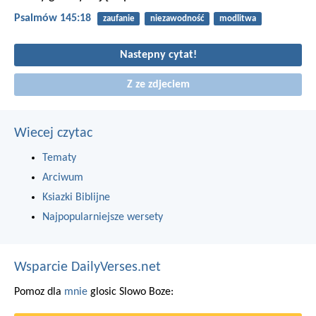
Psalmów 145:18
zaufanie
niezawodność
modlitwa
Nastepny cytat!
Z ze zdjeciem
Wiecej czytac
Tematy
Arciwum
Ksiazki Biblijne
Najpopularniejsze wersety
Wsparcie DailyVerses.net
Pomoz dla
mnie
glosic Slowo Boze: