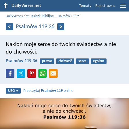
DailyVerses.net
Tematy
Rejestrowac
DailyVerses.net
›
Ksiazki Biblijne
›
Psalmów
›
119
Psalmów 119:36
Nakłoń moje serce do twoich świadectw,
a nie
do chciwości.
Psalmów 119:36
prawo
chciwość
serce
egoizm
Przeczytaj
Psalmów 119
online
UBG