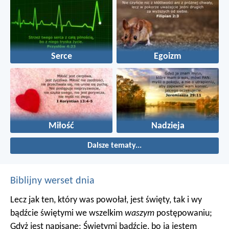
Serce
Egoizm
Miłość
Nadzieja
Dalsze tematy...
Biblijny werset dnia
Lecz jak ten, który was powołał, jest święty, tak i wy
bądźcie świętymi we wszelkim
waszym
postępowaniu;
Gdyż jest napisane: Świętymi bądźcie, bo ja jestem