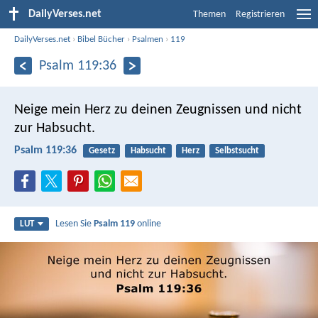
DailyVerses.net
Themen
Registrieren
DailyVerses.net
›
Bibel Bücher
›
Psalmen
›
119
Psalm 119:36
Neige mein Herz zu deinen Zeugnissen
und nicht
zur Habsucht.
Psalm 119:36
Gesetz
Habsucht
Herz
Selbstsucht
Lesen Sie
Psalm 119
online
LUT