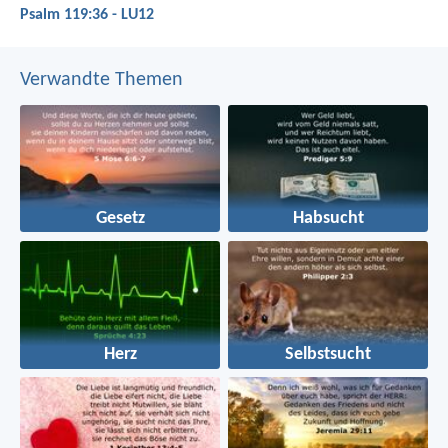
Psalm 119:36 - LU12
Verwandte Themen
Gesetz
Habsucht
Herz
Selbstsucht