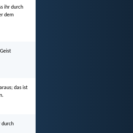
ss ihr durch
ner dem
Geist
raus; das ist
n.
r durch