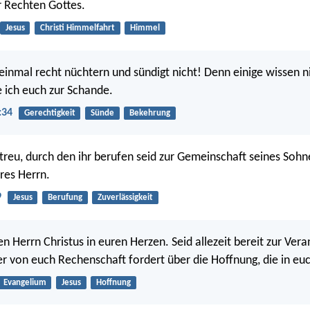
ur Rechten Gottes.
Jesus
Christi Himmelfahrt
Himmel
inmal recht nüchtern und sündigt nicht! Denn einige wissen n
e ich euch zur Schande.
:34
Gerechtigkeit
Sünde
Bekehrung
 treu, durch den ihr berufen seid zur Gemeinschaft seines Sohn
eres Herrn.
9
Jesus
Berufung
Zuverlässigkeit
en Herrn Christus in euren Herzen. Seid allezeit bereit zur Ve
r von euch Rechenschaft fordert über die Hoffnung, die in euch
Evangelium
Jesus
Hoffnung