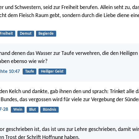
er und Schwestern, seid zur Freiheit berufen. Allein seht zu, da
nicht dem Fleisch Raum gebt, sondern durch die Liebe diene ei
Freiheit
Demut
Begierde
and denen das Wasser zur Taufe verwehren, die den Heiligen 
ben ebenso wie wir?
hte 10:47
Taufe
Heiliger Geist
en Kelch und dankte, gab ihnen den und sprach: Trinket alle da
 Bundes, das vergossen wird für viele zur Vergebung der Sünde
7-28
Wein
Blut
Bündnis
r geschrieben ist, das ist uns zur Lehre geschrieben, damit wi
n Trost der Schrift Hoffnung haben.