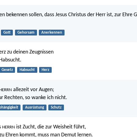
n bekennen sollen, dass Jesus Christus der Herr ist, zur Ehre G
Gott
Gehorsam
Anerkennen
rz zu deinen Zeugnissen
 Habsucht.
Gesetz
Habsucht
Herz
allezeit vor Augen;
HERRN
ur Rechten, so wanke ich nicht.
bhängigkeit
Ausrüstung
Schutz
s
ist Zucht, die zur Weisheit führt,
HERRN
zu Ehren kommt, muss man Demut lernen.