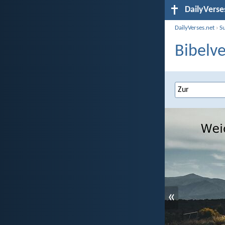
DailyVerse
DailyVerses.net
›
S
Bibelve
«