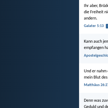
Ihr aber, Brüd
die Freiheit 
andern.
Galater 5:13
Kann auch jem
empfangen ha
Apostelgeschic
Und er nahm d
mein Blut des
Matthäus 26:2
Denn was zuvo
Geduld und de