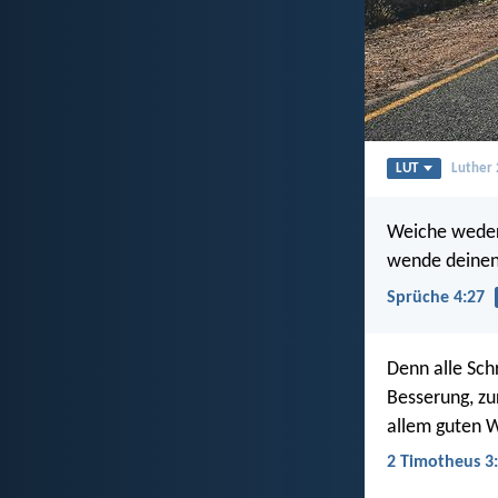
LUT
Luther
Weiche weder 
wende deinen
Sprüche 4:27
Denn alle Schr
Besserung, zu
allem guten W
2 Timotheus 3