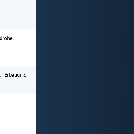
 drohe,
ur Erbauung.