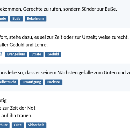
 gekommen, Gerechte zu rufen, sondern Sünder zur Buße.
ünde
Buße
Bekehrung
rt, stehe dazu, es sei zur Zeit oder zur Unzeit; weise zurecht,
ller Geduld und Lehre.
:2
Evangelium
Strafe
Geduld
 uns lebe so, dass er seinem Nächsten gefalle zum Guten und z
elbstsucht
Ermutigung
Nächste
ütig
e zur Zeit der Not
 auf ihn trauen.
chutz
Güte
Sicherheit