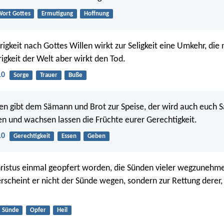
ort Gottes
Ermutigung
Hoffnung
rigkeit nach Gottes Willen wirkt zur Seligkeit eine Umkehr, di
rigkeit der Welt aber wirkt den Tod.
10
Sorge
Trauer
Buße
en gibt dem Sämann und Brot zur Speise, der wird auch euch
n und wachsen lassen die Früchte eurer Gerechtigkeit.
10
Gerechtigkeit
Essen
Geben
hristus einmal geopfert worden, die Sünden vieler wegzunehm
rscheint er nicht der Sünde wegen, sondern zur Rettung derer, 
Sünde
Opfer
Heil