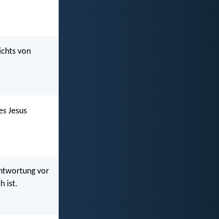
ichts von
es Jesus
rantwortung vor
 ist.