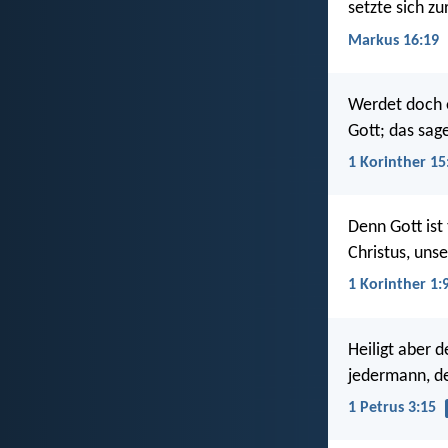
setzte sich z
Markus 16:19
Werdet doch e
Gott; das sag
1 Korinther 15
Denn Gott ist
Christus, uns
1 Korinther 1:
Heiligt aber d
jedermann, de
1 Petrus 3:15