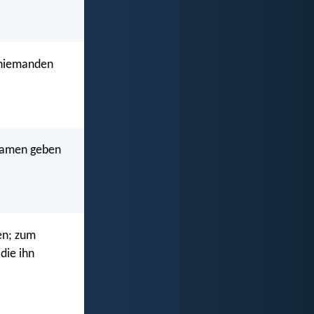
e niemanden
 Samen geben
en; zum
die ihn