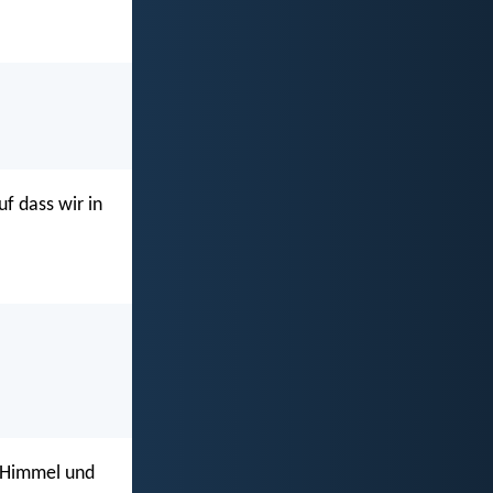
f dass wir in
n Himmel und