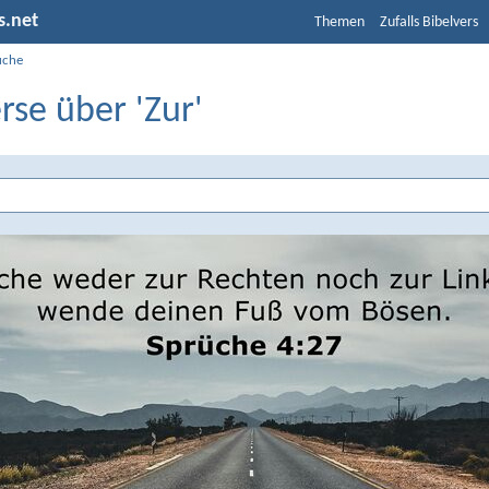
s.net
Themen
Zufalls Bibelvers
uche
rse über 'Zur'