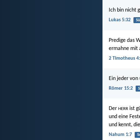
Ich bin nicht
Lukas 5:32
S
Predige das Wo
ermahne mit a
2 Timotheus 4
Ein jeder von
Römer 15:2
S
Der
ist g
HERR
und eine Fest
und kennt, die
Nahum 1:7
S