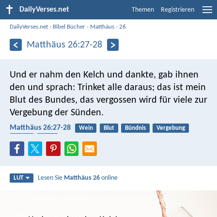
DailyVerses.net
Themen
Registrieren
DailyVerses.net
›
Bibel Bücher
›
Matthäus
›
26
Matthäus 26:27-28
Und er nahm den Kelch und dankte, gab ihnen
den und sprach: Trinket alle daraus; das ist mein
Blut des Bundes, das vergossen wird für viele zur
Vergebung der Sünden.
Matthäus 26:27-28
Wein
Blut
Bündnis
Vergebung
Sünde
Jesus
Lesen Sie
Matthäus 26
online
LUT