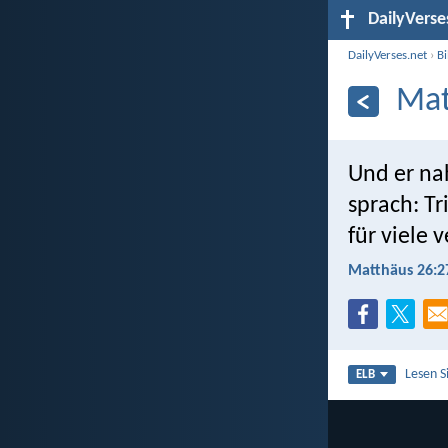
DailyVerse
DailyVerses.net
›
B
Mat
Und er na
sprach: Tr
für viele
Matthäus 26:2
Lesen S
ELB