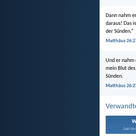
Dann nahm er 
daraus! Das i
der Sünden.“
Matthäus 26:2
Und er nahm d
mein Blut des
Sünden.
Matthäus 26:2
Verwandt
W
Geh hin,