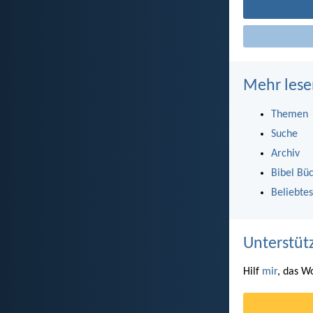
Mehr lese
Themen
Suche
Archiv
Bibel Bü
Beliebtes
Unterstüt
Hilf
mir
, das W