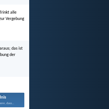
rinkt alle
 zur Vergebung
raus; das ist
ebung der
nis
nn, dass...