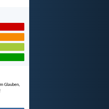
 im Glauben,
!