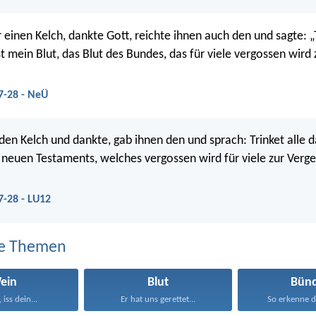
einen Kelch, dankte Gott, reichte ihnen auch den und sagte: „T
st mein Blut, das Blut des Bundes, das für viele vergossen wird
7-28 - NeÜ
en Kelch und dankte, gab ihnen den und sprach: Trinket alle da
 neuen Testaments, welches vergossen wird für viele zur Verg
7-28 - LU12
e Themen
ein
Blut
Bünd
 iss dein...
Er hat uns gerettet...
So erkenne de