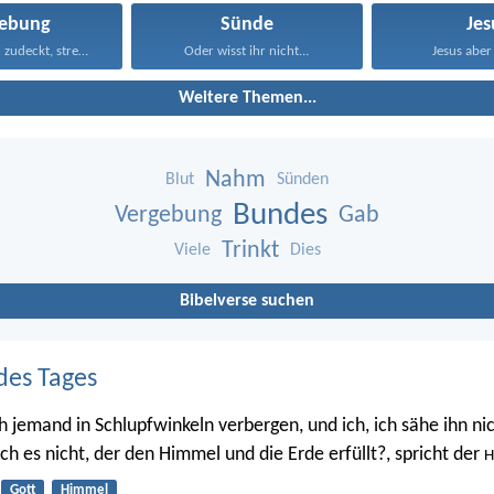
gebung
Sünde
Jes
Wer Vergehen zudeckt, strebt...
Oder wisst ihr nicht...
Jesus aber 
Weitere Themen...
Nahm
Blut
Sünden
Bundes
Vergebung
Gab
Trinkt
Viele
Dies
Bibelverse suchen
des Tages
h jemand in Schlupfwinkeln verbergen, und ich, ich sähe ihn nic
 ich es nicht, der den Himmel und die Erde erfüllt?, spricht der
H
Gott
Himmel