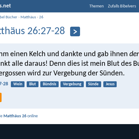
s.net
Themen
Zufalls Bibelvers
ibel Bücher
›
Matthäus
›
26
thäus 26:27-28
hm einen Kelch und dankte und gab ihnen
de
inkt alle daraus! Denn dies ist mein Blut des 
 vergossen wird zur Vergebung der Sünden.
7-28
Wein
Blut
Bündnis
Vergebung
Sünde
Jesus
ie
Matthäus 26
online