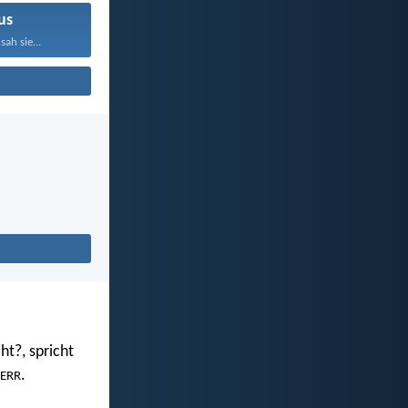
us
sah sie...
ht?, spricht
.
ERR