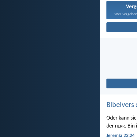
Ver
Bibelvers 
Oder kann sic
der
. Bin
HERR
Jeremia 23:24