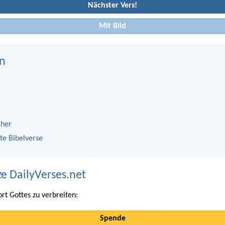
Nächster Vers!
Mit Bild
n
cher
te Bibelverse
ze DailyVerses.net
ort Gottes zu verbreiten:
Spende