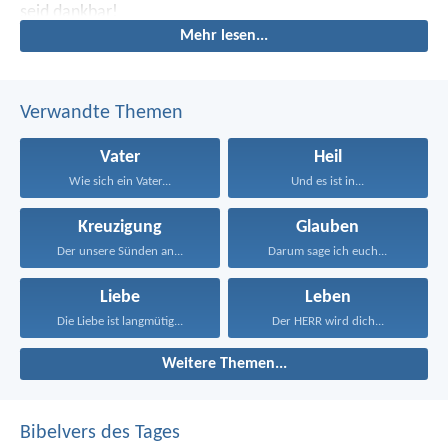
seid dankbar!
Mehr lesen...
Verwandte Themen
Vater
Heil
Wie sich ein Vater...
Und es ist in...
Kreuzigung
Glauben
Der unsere Sünden an...
Darum sage ich euch...
Liebe
Leben
Die Liebe ist langmütig...
Der HERR wird dich...
Weitere Themen...
Bibelvers des Tages