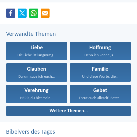
Verwandte Themen
Liebe
Hoffnung
Die Liebe ist langmütig...
Denn ich kenne ja...
Glauben
Familie
Darum sage ich euch...
Und diese Worte, die...
Verehrung
Gebet
HERR, du bist mein...
Freut euch allezeit! Betet...
Weitere Themen...
Bibelvers des Tages