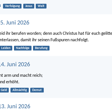
8
Verfolgung
Jesus
Welt
5. Juni 2026
eid ihr berufen worden; denn auch Christus hat für euch gelit
interlassen, damit ihr seinen Fußspuren nachfolgt.
Leiden
Nachfolge
Berufung
4. Juni 2026
t arm und macht reich;
und erhöht.
Geld
Allmächtig
Demut
13. Juni 2026