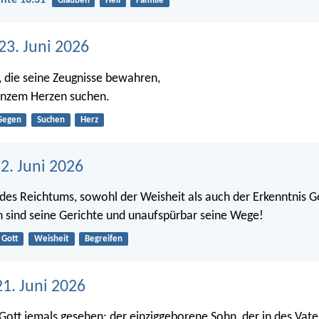
hte 16:31
Glauben
Heil
Familie
23. Juni 2026
d, die seine Zeugnisse bewahren,
ganzem Herzen suchen.
Segen
Suchen
Herz
2. Juni 2026
des Reichtums, sowohl der Weisheit als auch der Erkenntnis G
h sind seine Gerichte und unaufspürbar seine Wege!
Gott
Weisheit
Begreifen
1. Juni 2026
ott jemals gesehen; der einziggeborene Sohn, der in des Vater