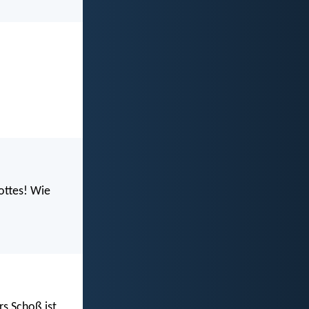
ottes! Wie
s Schoß ist,