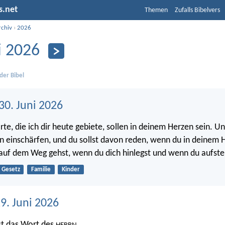
s.net
Themen
Zufalls Bibelvers
rchiv
›
2026
i 2026
der Bibel
30. Juni 2026
e, die ich dir heute gebiete, sollen in deinem Herzen sein. Und
n einschärfen, und du sollst davon reden, wenn du in deinem H
uf dem Weg gehst, wenn du dich hinlegst und wenn du aufste
Gesetz
Familie
Kinder
9. Juni 2026
ist das Wort des
,