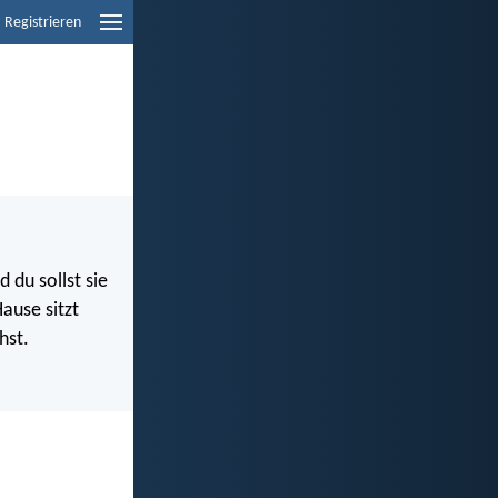
Registrieren
 du sollst sie
ause sitzt
hst.