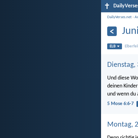
DailyVerse
DailyVerses.net
›
A
Jun
ELB
Elberfel
Dienstag, 
Und diese Wort
deinen Kinder
und wenn du a
5 Mose 6:6-7
Montag, 2
Denn richtig 