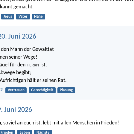
kannt gemacht.
Jesus
Vater
Nähe
20. Juni 2026
t den Mann der Gewalttat
inen seiner Wege!
äuel für den
ist,
HERRN
Abwege begibt;
Aufrichtigen hält er seinen Rat.
32
Vertrauen
Gerechtigkeit
Planung
9. Juni 2026
 soviel an euch ist, lebt mit allen Menschen in Frieden!
Frieden
Leben
Nächste