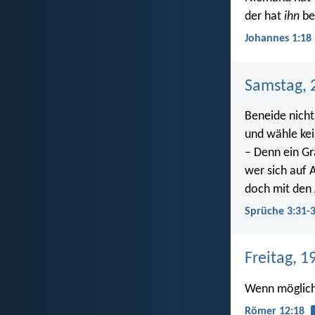
der hat
ihn
be
Johannes 1:18
Samstag, 
Beneide nich
und wähle ke
– Denn ein Gr
wer sich auf 
doch mit den 
Sprüche 3:31-
Freitag, 1
Wenn möglich,
Römer 12:18