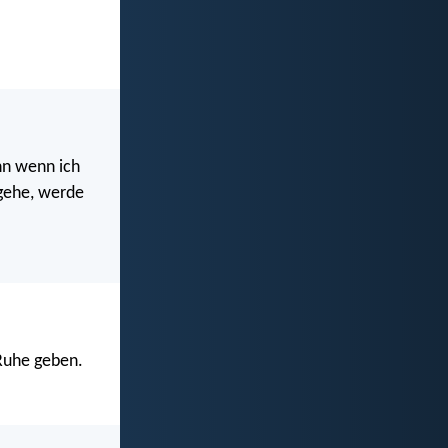
nn wenn ich
ngehe, werde
Ruhe geben.