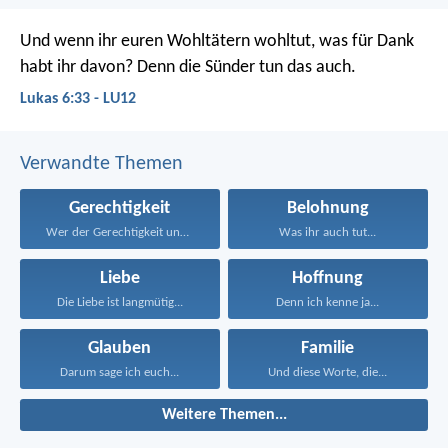
Und wenn ihr euren Wohltätern wohltut, was für Dank
habt ihr davon? Denn die Sünder tun das auch.
Lukas 6:33 - LU12
Verwandte Themen
Gerechtigkeit
Belohnung
Wer der Gerechtigkeit und...
Was ihr auch tut...
Liebe
Hoffnung
Die Liebe ist langmütig...
Denn ich kenne ja...
Glauben
Familie
Darum sage ich euch...
Und diese Worte, die...
Weitere Themen...