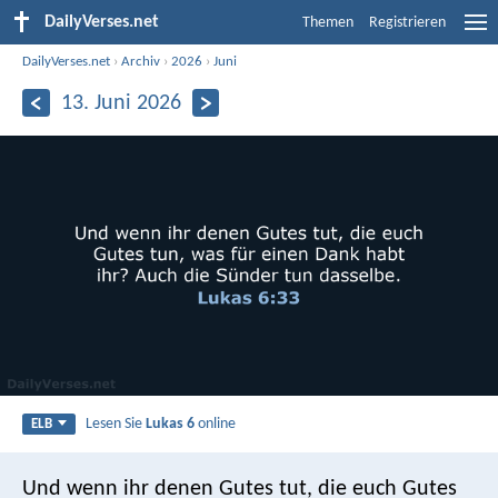
DailyVerses.net
Themen
Registrieren
DailyVerses.net
›
Archiv
›
2026
›
Juni
13. Juni 2026
Lesen Sie
Lukas 6
online
ELB
Und wenn ihr denen Gutes tut, die euch Gutes