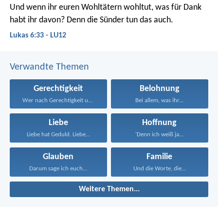
Und wenn ihr euren Wohltätern wohltut, was für Dank
habt ihr davon? Denn die Sünder tun das auch.
Lukas 6:33 - LU12
Verwandte Themen
Gerechtigkeit
Belohnung
Wer nach Gerechtigkeit und...
Bei allem, was ihr...
Liebe
Hoffnung
Liebe hat Geduld. Liebe...
'Denn ich weiß ja...
Glauben
Familie
Darum sage ich euch...
Und die Worte, die...
Weitere Themen...