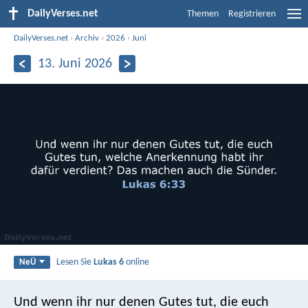
DailyVerses.net
Themen
Registrieren
DailyVerses.net
›
Archiv
›
2026
›
Juni
13. Juni 2026
Lesen Sie
Lukas 6
online
NeÜ
Und wenn ihr nur denen Gutes tut, die euch