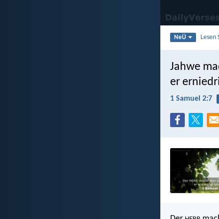
Lesen 
NeÜ
Jahwe mac
er erniedr
1 Samuel 2:7
Der
mach