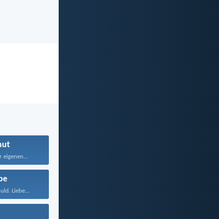
ut
 eigenen...
be
ld. Liebe...