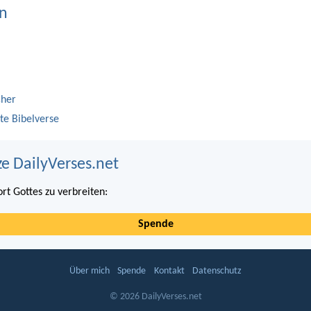
n
cher
te Bibelverse
ze DailyVerses.net
ort Gottes zu verbreiten:
Spende
Über mich
Spende
Kontakt
Datenschutz
© 2026 DailyVerses.net