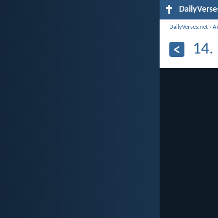
DailyVerse
DailyVerses.net
›
A
14.