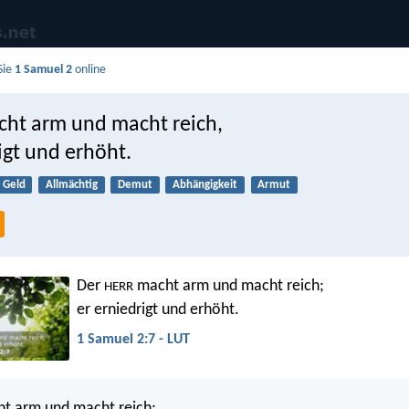
Sie
1 Samuel 2
online
ht arm und macht reich,
igt und erhöht.
Geld
Allmächtig
Demut
Abhängigkeit
Armut
Der
macht arm und macht reich;
HERR
er erniedrigt und erhöht.
1 Samuel 2:7 - LUT
t arm und macht reich;