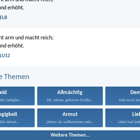
und erhöht.
 ELB
t arm und macht reich;
und erhöht.
 LU12
e Themen
eld
Allmächtig
Dem
die Geldgier...
Dir, Jahwe, gehören Größe...
Seid euch der
gigkeit
Armut
Lie
bin Jahwe...
„Wenn du vollkommen sein...
Liebe hat Gedu
Weitere Themen...