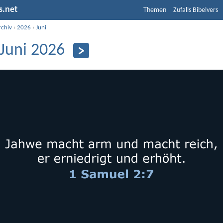
s.net
Themen
Zufalls Bibelvers
rchiv
›
2026
›
Juni
 Juni 2026