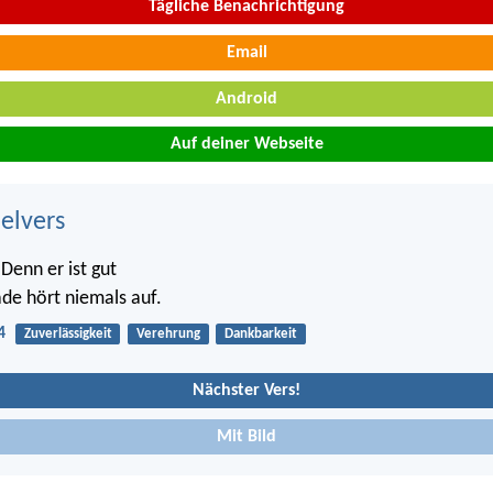
Tägliche Benachrichtigung
Email
Android
Auf deiner Webseite
belvers
Denn er ist gut
de hört niemals auf.
4
Zuverlässigkeit
Verehrung
Dankbarkeit
Nächster Vers!
Mit Bild