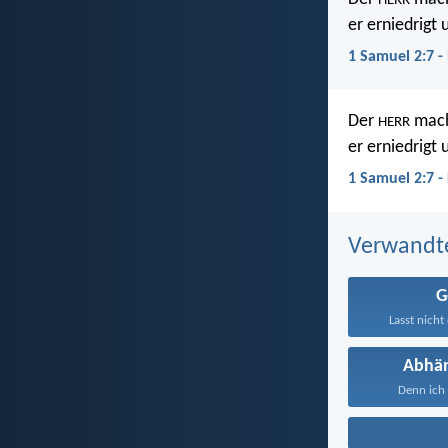
HERR
er erniedrigt 
1 Samuel 2:7 -
Der
mach
HERR
er erniedrigt 
1 Samuel 2:7 -
Verwandt
G
Lasst nicht 
Abhän
Denn ich 