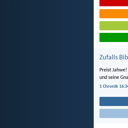
Zufalls Bi
Preist Jahwe! 
und seine Gna
1 Chronik 16:3