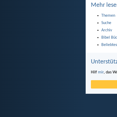
Mehr lese
Themen
Suche
Archiv
Bibel Bü
Beliebtes
Unterstüt
Hilf
mir
, das W