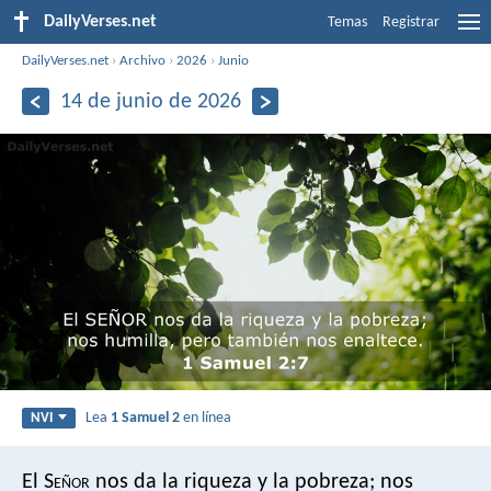
DailyVerses.net
Temas
Registrar
DailyVerses.net
›
Archivo
›
2026
›
Junio
14 de junio de 2026
Lea
1 Samuel 2
en línea
NVI
El S
eñor
nos da la riqueza y la pobreza;
nos