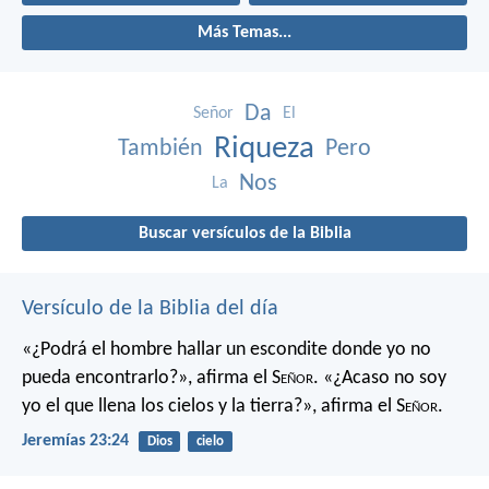
Más Temas...
Da
Señor
El
Riqueza
También
Pero
Nos
La
Buscar versículos de la Biblia
Versículo de la Biblia del día
«¿Podrá el hombre hallar un escondite
donde yo no
pueda encontrarlo?»,
afirma el S
eñor
.
«¿Acaso no soy
yo el que llena los cielos y la tierra?»,
afirma el S
eñor
.
Jeremías 23:24
Dios
cielo