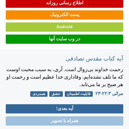
اطلاع رسانی روزانه
پست الکترونیک
Android
در وب سایت آنها
آیه کتاب مقدس تصادفی
رحمت خداوند بی‌زوال است. آری، به سبب محبت اوست
كه ما تلف نشده‌ايم. وفاداری خدا عظيم است و رحمت او
هر صبح بر ما می‌تابد.
مراثی ۳:‏۲۲-‏۲۳
قابلیت اطمینان
عشق
همدردی
آیه بعدی!
همراه با تصویر