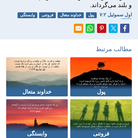
و بلند می‌گرداند.
اول سموئيل ۲:‏۷
پول
خداوند متعال
فروتنی
وابستگی
فقر
مطالب مرتبط
پول
خداوند متعال
فروتنی
وابستگی