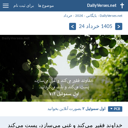
DailyVerses.net
موضوع ها
برای ثبت نام
DailyVerses.net
›
بایگانی
›
2026
›
خرداد
1405 خرداد 24
اول سموئيل ۲
بصورت آنلاین بخوانید
PCB
خداوند فقير می‌كند و غنی می‌سازد،
پست می‌كند