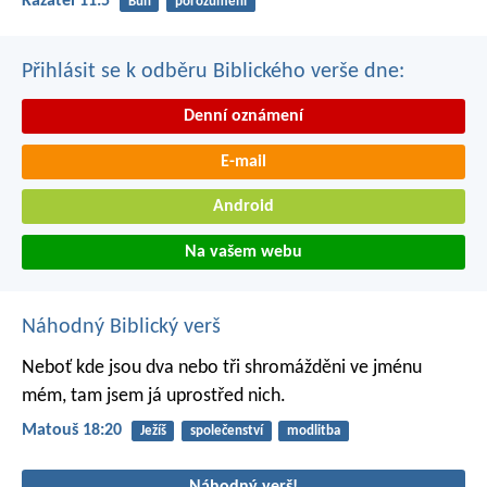
Kazatel 11:5
Bůh
porozumění
Přihlásit se k odběru Biblického verše dne:
Denní oznámení
E-mail
Android
Na vašem webu
Náhodný Biblický verš
Neboť kde jsou dva nebo tři shromážděni ve jménu
mém, tam jsem já uprostřed nich.
Matouš 18:20
Ježíš
společenství
modlitba