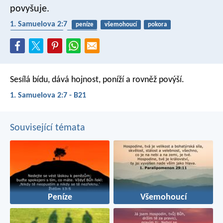
povyšuje.
1. Samuelova 2:7
peníze
všemohoucí
pokora
závislost na bohu
chudoba
Sesílá bídu, dává hojnost,
poníží a rovněž povýší.
1. Samuelova 2:7 - B21
Související témata
Peníze
Všemohoucí