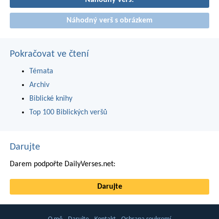
Náhodný verš!
Náhodný verš s obrázkem
Pokračovat ve čtení
Témata
Archiv
Biblické knihy
Top 100 Biblických veršů
Darujte
Darem podpořte DailyVerses.net:
Darujte