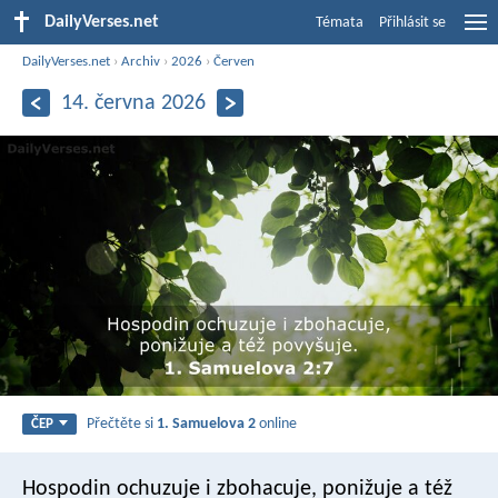
DailyVerses.net
Témata
Přihlásit se
DailyVerses.net
›
Archiv
›
2026
›
Červen
14. června 2026
Přečtěte si
1. Samuelova 2
online
ČEP
Hospodin ochuzuje i zbohacuje, ponižuje a též