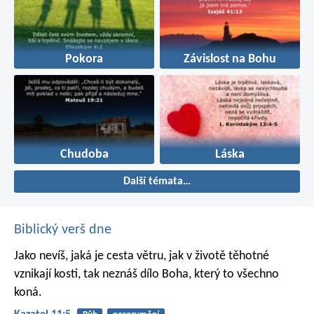
Pokora
Závislost na Bohu
Chudoba
Láska
Další témata…
Biblický verš dne
Jako nevíš, jaká je cesta větru,
jak v životě těhotné
vznikají kosti,
tak neznáš dílo Boha,
který to všechno
koná.