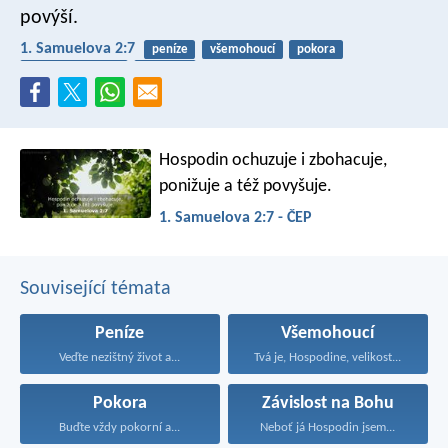
povýší.
1. Samuelova 2:7
peníze
všemohoucí
pokora
závislost na bohu
chudoba
Hospodin ochuzuje i zbohacuje,
ponižuje a též povyšuje.
1. Samuelova 2:7 - ČEP
Související témata
Peníze
Všemohoucí
Veďte nezištný život a...
Tvá je, Hospodine, velikost...
Pokora
Závislost na Bohu
Buďte vždy pokorní a...
Neboť já Hospodin jsem...