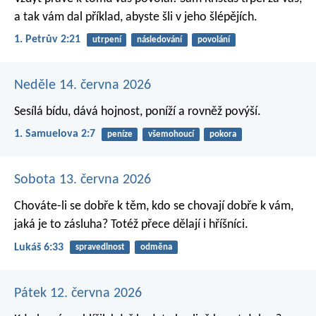
a tak vám dal příklad, abyste šli v jeho šlépějích.
1. Petrův 2:21
utrpení
následování
povolání
Neděle 14. června 2026
Sesílá bídu, dává hojnost,
poníží a rovněž povýší.
1. Samuelova 2:7
peníze
všemohoucí
pokora
Sobota 13. června 2026
Chováte-li se dobře k těm, kdo se chovají dobře k vám,
jaká je to zásluha? Totéž přece dělají i hříšníci.
Lukáš 6:33
spravedlnost
odměna
Pátek 12. června 2026