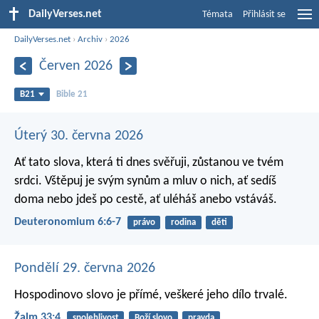
DailyVerses.net
Témata
Přihlásit se
DailyVerses.net
›
Archiv
›
2026
Červen 2026
B21
Bible 21
Úterý 30. června 2026
Ať tato slova, která ti dnes svěřuji, zůstanou ve tvém
srdci. Vštěpuj je svým synům a mluv o nich, ať sedíš
doma nebo jdeš po cestě, ať uléháš anebo vstáváš.
Deuteronomium 6:6-7
právo
rodina
děti
Pondělí 29. června 2026
Hospodinovo slovo je přímé,
veškeré jeho dílo trvalé.
Žalm 33:4
spolehlivost
Boží slovo
pravda