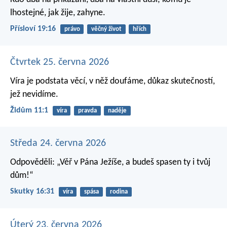
lhostejné, jak žije, zahyne.
Přísloví 19:16
právo
věčný život
hřích
Čtvrtek 25. června 2026
Víra je podstata věcí, v něž doufáme, důkaz skutečností,
jež nevidíme.
Židům 11:1
víra
pravda
naděje
Středa 24. června 2026
Odpověděli: „Věř v Pána Ježíše, a budeš spasen ty i tvůj
dům!“
Skutky 16:31
víra
spása
rodina
Úterý 23. června 2026