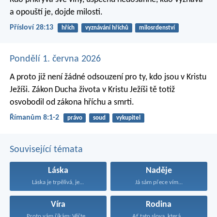
a opouští je, dojde milosti.
Přísloví 28:13
hřích
vyznávání hříchů
milosrdenství
Pondělí 1. června 2026
A proto již není žádné odsouzení pro ty, kdo jsou v Kristu
Ježíši. Zákon Ducha života v Kristu Ježíši tě totiž
osvobodil od zákona hříchu a smrti.
Římanům 8:1-2
právo
soud
vykupitel
Související témata
Láska
Naděje
Láska je trpělivá, je...
Já sám přece vím...
Víra
Rodina
Proto vám říkám: Věřte...
Ať tato slova, která...