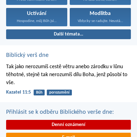
Uctívání
Modlitba
Hospodine, můj Bůh jsi...
Vždycky se radujte. Neustále...
Další témata…
Biblický verš dne
Tak jako nerozumíš cestě větru
anebo zárodku v lůnu
těhotné,
stejně tak nerozumíš dílu Boha,
jenž působí to
vše.
Kazatel 11:5
Bůh
porozumění
Přihlásit se k odběru Biblického verše dne:
Denní oznámení