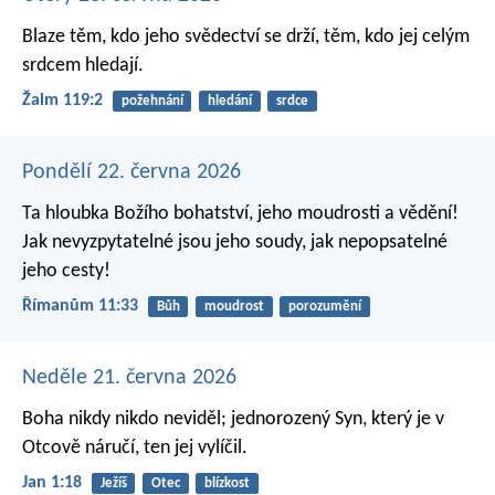
Blaze těm, kdo jeho svědectví se drží,
těm, kdo jej celým
srdcem hledají.
Žalm 119:2
požehnání
hledání
srdce
Pondělí 22. června 2026
Ta hloubka Božího bohatství, jeho moudrosti a vědění!
Jak nevyzpytatelné jsou jeho soudy, jak nepopsatelné
jeho cesty!
Římanům 11:33
Bůh
moudrost
porozumění
Neděle 21. června 2026
Boha nikdy nikdo neviděl;
jednorozený Syn, který je v
Otcově náručí,
ten jej vylíčil.
Jan 1:18
Ježíš
Otec
blízkost