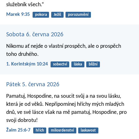
služebník všech.“
Marek 9:35
pokora
Ježíš
porozumění
Sobota 6. června 2026
Nikomu ať nejde o vlastní prospěch, ale o prospěch
toho druhého.
1. Korintským 10:24
sobectví
láska
bližní
Pátek 5. června 2026
Pamatuj, Hospodine, na soucit svůj
a na svou lásku,
která je od věků.
Nepřipomínej hříchy mých mladých
dnů,
ve své lásce však na mě pamatuj,
Hospodine, pro
svoji dobrotu!
Žalm 25:6-7
hřích
milosrdenství
laskavost