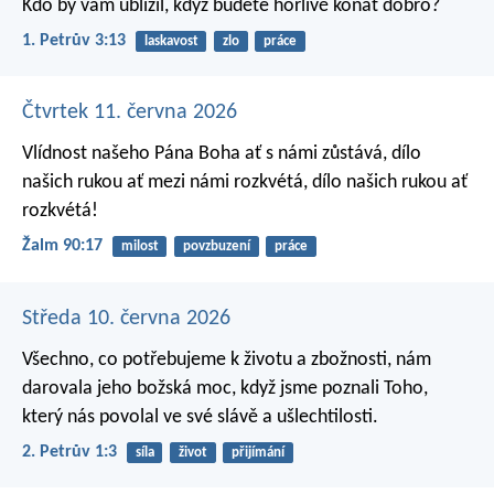
Kdo by vám ublížil, když budete horlivě konat dobro?
1. Petrův 3:13
laskavost
zlo
práce
Čtvrtek 11. června 2026
Vlídnost našeho Pána Boha ať s námi zůstává,
dílo
našich rukou ať mezi námi rozkvétá,
dílo našich rukou ať
rozkvétá!
Žalm 90:17
milost
povzbuzení
práce
Středa 10. června 2026
Všechno, co potřebujeme k životu a zbožnosti, nám
darovala jeho božská moc, když jsme poznali Toho,
který nás povolal ve své slávě a ušlechtilosti.
2. Petrův 1:3
síla
život
přijímání