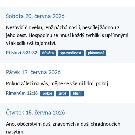
Sobota 20. června 2026
Nezáviď člověku, jenž páchá násilí,
nesdílej žádnou z
jeho cest.
Hospodinu se hnusí každý zvrhlík,
s upřímnými
však sdílí svá tajemství.
Přísloví 3:31-32
důvěra
spravedlnost
plánování
Pátek 19. června 2026
Pokud záleží na vás, mějte se všemi lidmi pokoj.
Římanům 12:18
pokoj
život
bližní
Čtvrtek 18. června 2026
Ano, občerstvím duši znavených a duši chřadnoucích
nasytím.