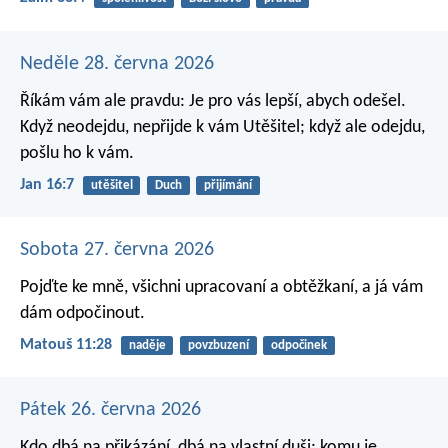
Neděle 28. června 2026
Říkám vám ale pravdu: Je pro vás lepší, abych odešel.
Když neodejdu, nepřijde k vám Utěšitel; když ale odejdu,
pošlu ho k vám.
Jan 16:7
utěšitel
Duch
přijímání
Sobota 27. června 2026
Pojďte ke mně, všichni upracovaní a obtěžkaní, a já vám
dám odpočinout.
Matouš 11:28
naděje
povzbuzení
odpočinek
Pátek 26. června 2026
Kdo dbá na přikázání, dbá na vlastní duši;
komu je