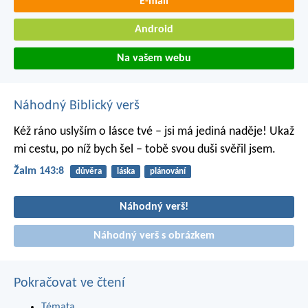
E-mail
Android
Na vašem webu
Náhodný Biblický verš
Kéž ráno uslyším o lásce tvé –
jsi má jediná naděje!
Ukaž
mi cestu, po níž bych šel –
tobě svou duši svěřil jsem.
Žalm 143:8
důvěra
láska
plánování
Náhodný verš!
Náhodný verš s obrázkem
Pokračovat ve čtení
Témata