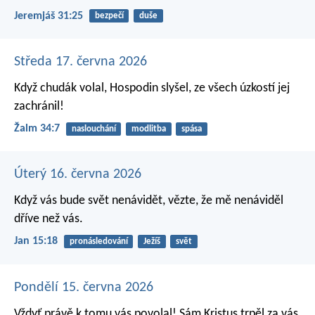
Jeremjáš 31:25
bezpečí
duše
Středa 17. června 2026
Když chudák volal, Hospodin slyšel,
ze všech úzkostí jej
zachránil!
Žalm 34:7
naslouchání
modlitba
spása
Úterý 16. června 2026
Když vás bude svět nenávidět, vězte, že mě nenáviděl
dříve než vás.
Jan 15:18
pronásledování
Ježíš
svět
Pondělí 15. června 2026
Vždyť právě k tomu vás povolal!
Sám Kristus trpěl za vás,