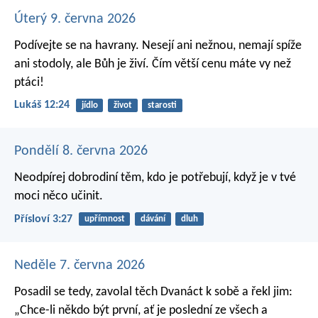
Úterý 9. června 2026
Podívejte se na havrany. Nesejí ani nežnou, nemají spíže
ani stodoly, ale Bůh je živí. Čím větší cenu máte vy než
ptáci!
Lukáš 12:24
jídlo
život
starosti
Pondělí 8. června 2026
Neodpírej dobrodiní těm, kdo je potřebují,
když je v tvé
moci něco učinit.
Přísloví 3:27
upřímnost
dávání
dluh
Neděle 7. června 2026
Posadil se tedy, zavolal těch Dvanáct k sobě a řekl jim:
„Chce-li někdo být první, ať je poslední ze všech a