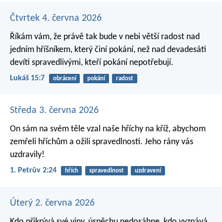
Čtvrtek 4. června 2026
Říkám vám, že právě tak bude v nebi větší radost nad
jedním hříšníkem, který činí pokání, než nad devadesáti
devíti spravedlivými, kteří pokání nepotřebují.
Lukáš 15:7
obrácení
pokání
radost
Středa 3. června 2026
On sám na svém těle vzal naše hříchy na kříž, abychom
zemřeli hříchům a ožili spravedlnosti. Jeho rány vás
uzdravily!
1. Petrův 2:24
hřích
spravedlnost
uzdravení
Úterý 2. června 2026
Kdo přikrývá své viny, úspěchu nedosáhne,
kdo vyznává