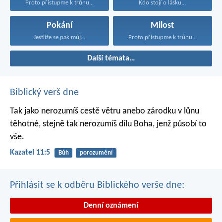
Proto přistupme k trůnu...
Kdo stojí o lásku...
Pokání
Milost
Jestliže se pak můj...
Proto přistupme k trůnu...
Další témata…
Biblický verš dne
Tak jako nerozumíš cestě větru
anebo zárodku v lůnu
těhotné,
stejně tak nerozumíš dílu Boha,
jenž působí to
vše.
Kazatel 11:5
Bůh
porozumění
Přihlásit se k odběru Biblického verše dne:
Denní oznámení