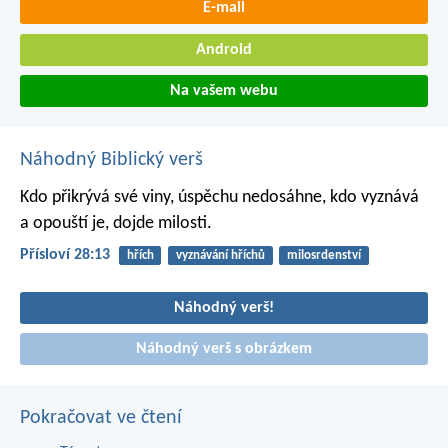
E-mail
Android
Na vašem webu
Náhodný Biblický verš
Kdo přikrývá své viny, úspěchu nedosáhne,
kdo vyznává
a opouští je, dojde milosti.
Přísloví 28:13
hřích
vyznávání hříchů
milosrdenství
Náhodný verš!
Náhodný verš s obrázkem
Pokračovat ve čtení