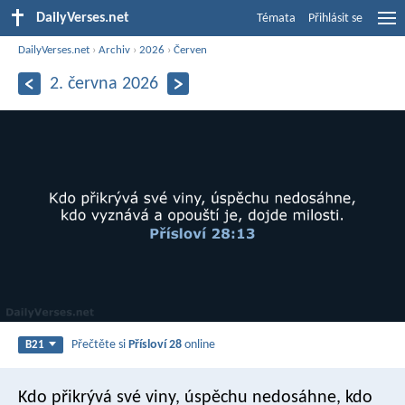
DailyVerses.net
Témata
Přihlásit se
DailyVerses.net
›
Archiv
›
2026
›
Červen
2. června 2026
Přečtěte si
Přísloví 28
online
B21
Kdo přikrývá své viny, úspěchu nedosáhne,
kdo