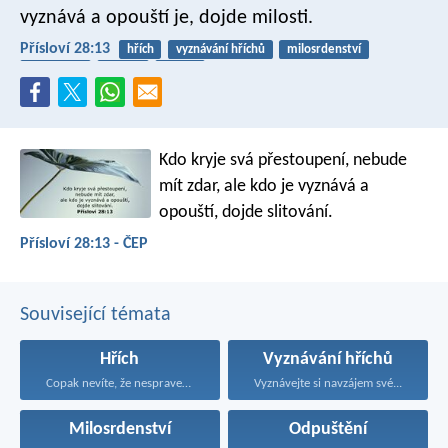
vyznává a opouští je, dojde milosti.
Přísloví 28:13
hřích
vyznávání hříchů
milosrdenství
odpuštění
pokání
milost
Kdo kryje svá přestoupení, nebude
mít zdar,
ale kdo je vyznává a
opouští, dojde slitování.
Přísloví 28:13 - ČEP
Související témata
Hřích
Vyznávání hříchů
Copak nevíte, že nespravedliví...
Vyznávejte si navzájem své...
Milosrdenství
Odpuštění