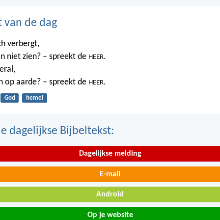
t van de dag
ch verbergt,
n niet zien? – spreekt de
.
HEER
eral,
n op aarde? – spreekt de
.
HEER
God
hemel
 dagelijkse Bijbeltekst:
Dagelijkse melding
E-mail
Android
Op je website