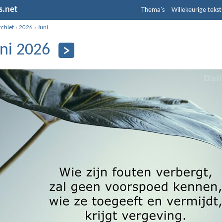
s.net
Thema's
Willekeurige tekst
rchief
›
2026
›
Juni
uni 2026