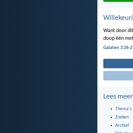
Willekeuri
Want door dit
doop één met 
Galaten 3:26-2
Lees meer
Thema's
Zoeken
Archief