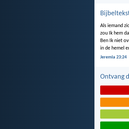
Bijbelteks
Als iemand zi
zou Ik hem da
Ben Ik niet ov
in de hemel e
Jeremia 23:24
Ontvang de