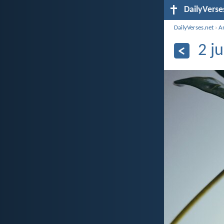
DailyVerse
DailyVerses.net
›
A
2 j