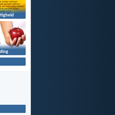
tigheid
iding