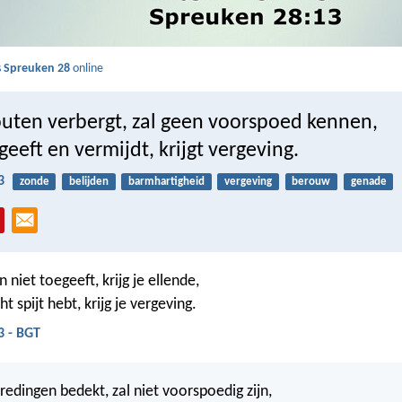
s
Spreuken 28
online
fouten verbergt, zal geen voorspoed kennen,
geeft en vermijdt, krijgt vergeving.
3
zonde
belijden
barmhartigheid
vergeving
berouw
genade
n niet toegeeft, krijg je ellende,
t spijt hebt, krijg je vergeving.
3 - BGT
redingen bedekt, zal niet voorspoedig zijn,