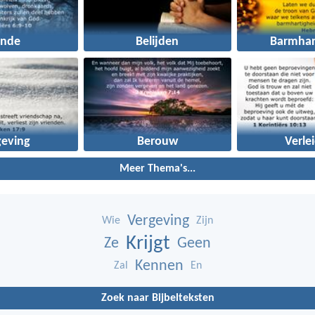
onde
Belijden
Barmhar
geving
Berouw
Verle
Meer Thema's...
Vergeving
Wie
Zijn
Krijgt
Ze
Geen
Kennen
Zal
En
Zoek naar Bijbelteksten