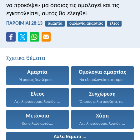
να προκόψει·
μα όποιος τις ομολογεί και τις
εγκαταλείπει, αυτός θα ελεηθεί.
ΠΑΡΟΙΜΙΑΙ 28:13
αμαρτία
ομολογία αμαρτίας
ελεος
συγχώρεση
μετάνοια
χάρη
Σχετικά θέματα
Αμαρτία
Ομολογία αμαρτίας
Ή μήπως δεν ξέρετε...
Να εξομολογείστε τις αμαρτίες...
Ελεος
Συγχώρεση
Ας πλησιάσουμε, λοιπόν, με...
Όποιος φιλία αποζητά, τα...
Μετάνοια
Χάρη
Και ο λαός αυτός...
Ας πλησιάσουμε, λοιπόν, με...
Άλλα θέματα ...