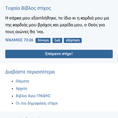
Τυχαία Βίβλος στίχος
Η σάρκα μου εξαντλήθηκε, το ίδιο κι η καρδιά μου
μα
της καρδιάς μου βράχος
και μερίδα μου, ο Θεός
για
τους αιώνες θα ’ναι.
ΨΑΛΜΌΣ 73:26
δύναμη
ζωή
εξάρτηση
Επόμενο στίχο!
Διαβάστε περισσότερα
Θέματα
Αρχείο
Βιβλία Αγια ΓΡΑΦΗΣ
Οι πιο δημοφιλείς στίχοι