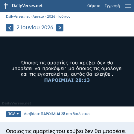
DailyVerses.net
Θέματα
Εγγραφή
DailyVerses.net
›
Αρχείο
›
2026
›
Ιούνιος
2 Ιουνίου 2026
Διαβάστε
ΠΑΡΟΙΜΙΑΙ 28
στο διαδίκτυο
TGV
Όποιος τις αμαρτίες του κρύβει δεν θα μπορέσει