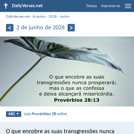
DailyVerses.net
Temas
Inscreva-se
DailyVerses.net
›
Arquivo
›
2026
›
Junho
2 de junho de 2026
Leia
Provérbios 28
online
ARC
O que encobre as suas transgressões nunca