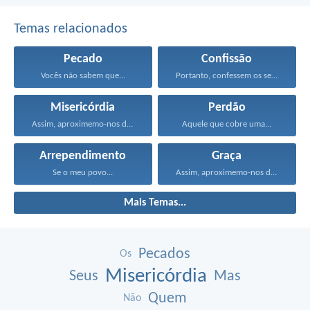
Temas relacionados
Pecado
Confissão
Vocês não sabem que...
Portanto, confessem os seus...
Misericórdia
Perdão
Assim, aproximemo-nos do trono...
Aquele que cobre uma...
Arrependimento
Graça
Se o meu povo...
Assim, aproximemo-nos do trono...
Mais Temas...
Pecados
Os
Misericórdia
Seus
Mas
Quem
Não