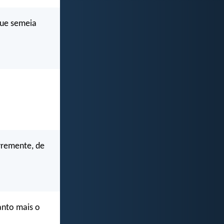
que semeia
ivremente, de
anto mais o