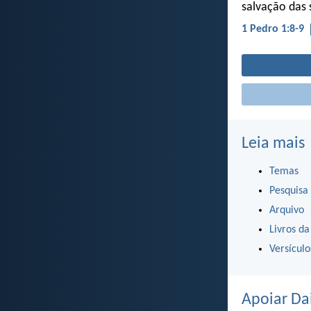
salvação das 
1 Pedro 1:8-9
Leia mais
Temas
Pesquisa
Arquivo
Livros da
Versícul
Apoiar Da