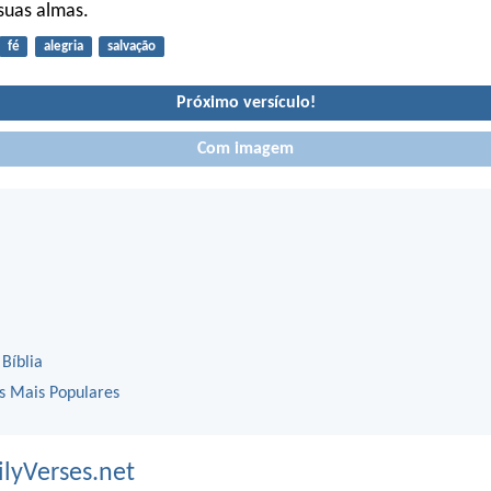
suas almas.
fé
alegria
salvação
Próximo versículo!
Com imagem
 Bíblia
os Mais Populares
ilyVerses.net