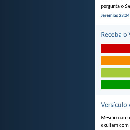
pergunta o S
e
Jeremias 23:24
Receba o V
Versículo 
Mesmo não o 
exultam com a