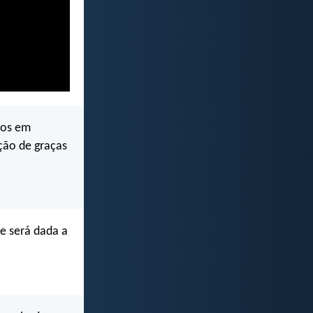
sos em
ção de graças
e será dada a