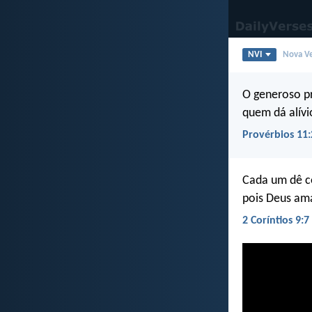
NVI
Nova Ve
O generoso p
quem dá alívi
Provérbios 11:
Cada um dê c
pois Deus am
2 Coríntios 9:7