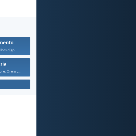
mento
lhes digo...
ria
Alegrem-se sempre. Orem continuamente...