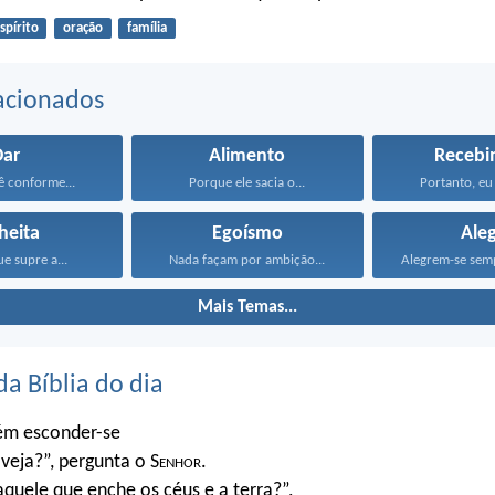
spírito
oração
família
acionados
Dar
Alimento
Recebi
 conforme...
Porque ele sacia o...
Portanto, eu 
heita
Egoísmo
Aleg
e supre a...
Nada façam por ambição...
Mais Temas...
da Bíblia do dia
ém esconder-se
veja?”, pergunta o S
enhor
.
quele que enche os céus e a terra?”,