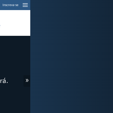
Inscreva-se
e
»