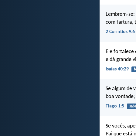
Lembrem-se: 
com fartura,
2 Coríntios 9:6
Ele fortalece
e dá grande v
Isaías 40:29
f
Se algum de v
boa vontade; 
Tiago 1:5
sab
Se vocês, ape
Pai que está 