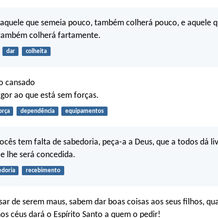
aquele que semeia pouco, também colherá pouco, e aquele 
 também colherá fartamente.
dar
colheita
 o cansado
igor ao que está sem forças.
orça
dependência
equipamentos
ocês tem falta de sabedoria, peça-a a Deus, que a todos dá l
e lhe será concedida.
edoria
recebimento
sar de serem maus, sabem dar boas coisas aos seus filhos, qu
nos céus dará o Espírito Santo a quem o pedir!