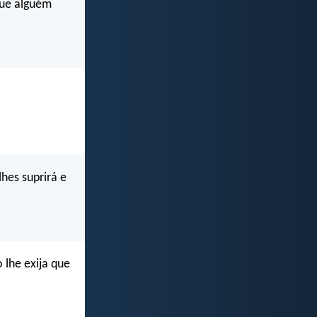
que alguém
hes suprirá e
 lhe exija que