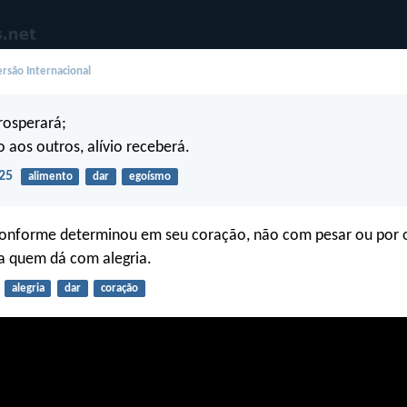
rsão Internacional
rosperará;
o aos outros, alívio receberá.
25
alimento
dar
egoísmo
onforme determinou em seu coração, não com pesar ou por 
a quem dá com alegria.
alegria
dar
coração