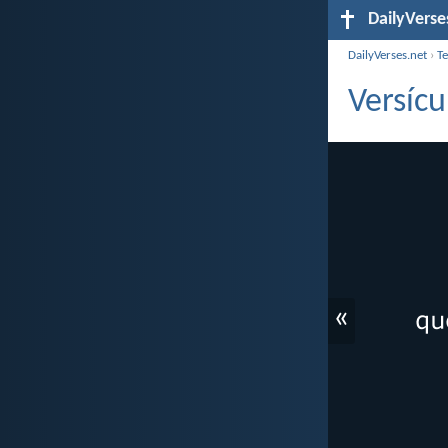
DailyVerse
DailyVerses.net
›
T
Versícu
«