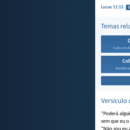
Lucas 11:13
E
Temas rel
Cada um dê
Col
Aquele qu
Versículo 
“Poderá algu
sem que eu o 
“Não sou eu a