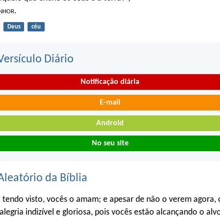
nhor
.
Deus
céu
ersículo Diário
Notificação diária
E-mail
Android
No seu site
Aleatório da Bíblia
tendo visto, vocês o amam; e apesar de não o verem agora, 
legria indizível e gloriosa, pois vocês estão alcançando o alvo