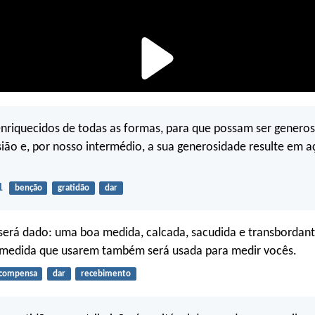
nriquecidos de todas as formas, para que possam ser genero
ião e, por nosso intermédio, a sua generosidade resulte em a
1
benção
gratidão
dar
será dado: uma boa medida, calcada, sacudida e transbordant
a medida que usarem também será usada para medir vocês.
compensa
dar
recebimento