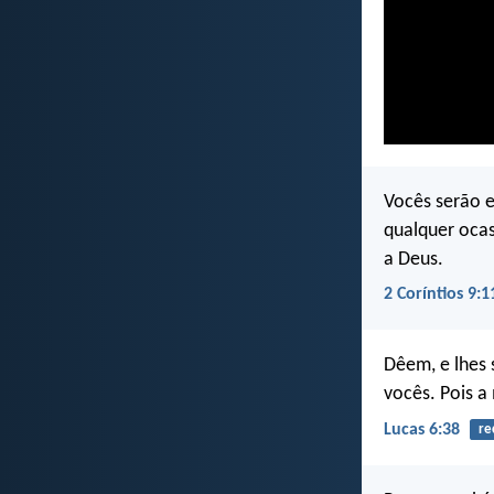
Vocês serão e
qualquer ocas
a Deus.
2 Coríntios 9:1
Dêem, e lhes 
vocês. Pois 
Lucas 6:38
re