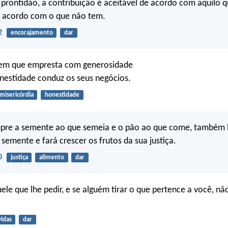
 prontidão, a contribuição é aceitável de acordo com aquilo 
e acordo com o que não tem.
2
encorajamento
dar
mem que empresta com generosidade
nestidade conduz os seus negócios.
misericórdia
honestidade
upre a semente ao que semeia e o pão ao que come, também l
 semente e fará crescer os frutos da sua justiça.
0
justiça
alimento
dar
ele que lhe pedir, e se alguém tirar o que pertence a você, não
vidas
dar