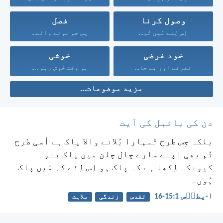
وصول کرنا
فصل
اِس لِئے مَیں تُم...
پس جو بونے والے...
خود غرضی
خوشی
تفرِقے اور بے جا...
ہر وقت خُوش رہو۔...
مزید موضوعات...
دن کی بائبل کی آیت
بلکہ جِس طرح تُمہارا بُلانے والا پاک ہے اُسی طرح
تُم بھی اپنے سارے چال چلن میں پاک بنو۔
کیونکہ لِکھا ہے کہ پاک ہو اِس لِئے کہ مَیں پاک
ہُوں۔
۱-پطرؔس 1:‏15-‏16
تقدس
زندگی
بلاہٹ