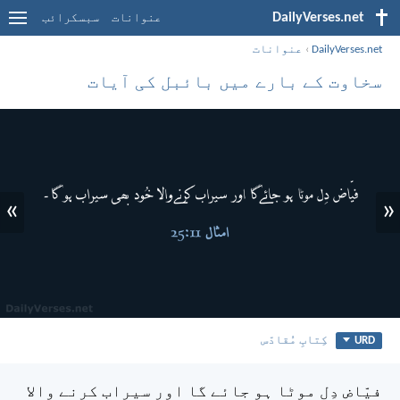
DailyVerses.net
عنوانات
سبسکرائب
DailyVerses.net
›
عنوانات
سخاوت کے بارے میں بائبل کی آیات
»
«
URD
کِتابِ مُقادّس
فیّاض دِل موٹا ہو جائے گا اور سیراب کرنے والا