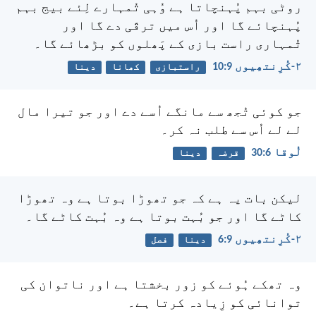
روٹی بہم پُہنچاتا ہے وُہی تُمہارے لِئے بیج بہم
پُہنچائے گا اور اُس میں ترقّی دے گا اور
تُمہاری راست بازی کے پَھلوں کو بڑھائے گا۔
۲-کُرِنتھِیوں 9:‏10
راستبازی
کھانا
دینا
جو کوئی تُجھ سے مانگے اُسے دے اور جو تیرا مال
لے لے اُس سے طلب نہ کر۔
لُوقا 6:‏30
قرضہ
دینا
لیکن بات یہ ہے کہ جو تھوڑا بوتا ہے وہ تھوڑا
کاٹے گا اور جو بُہت بوتا ہے وہ بُہت کاٹے گا۔
۲-کُرِنتھِیوں 9:‏6
دینا
فصل
وہ تھکے ہُوئے کو زور بخشتا ہے اور ناتوان کی
توانائی کو زِیادہ کرتا ہے۔