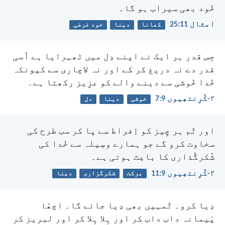
خُود بھی سیراب ہو گا۔
امثال 11:‏25
کھانا
دینا
خود غرضی
جِس قدر ہر ایک نے اپنے دِل میں ٹھہرایا ہے اُسی
قدر دے نہ دریغ کر کے اور نہ لاچاری سے کیونکہ
خُدا خُوشی سے دینے والے کو عزِیز رکھتا ہے۔
۲-کُرِنتھِیوں 9:‏7
خوشی
دینا
دل
اور تُم ہر چِیز کو اِفراط سے پا کر سب طرح کی
سخاوت کرو گے جو ہمارے وسِیلہ سے خُدا کی
شُکرگُذاری کا باعِث ہوتی ہے۔
۲-کُرِنتھِیوں 9:‏11
برکت
شکرگزاری
دینا
دِیا کرو۔ تُمہیں بھی دِیا جائے گا۔ اچھّا
پَیمانہ داب داب کر اور ہِلا ہِلا کر اور لبریز کر