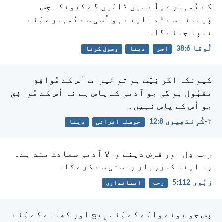
کے تُمہارے پلّے میں ڈالیں گے کیونکہ جِس
پَیمانہ سے تُم ناپتے ہو اُسی سے تُمہارے لِئے
ناپا جائے گا۔
لُوقا 6:‏38
اجر
دینا
وصول کرنا
کیونکہ اگر نِیّت ہو تو خَیرات اُس کے مُوافِق
مقبُول ہو گی جو آدمی کے پاس ہے نہ اُس کے مُوافِق
جو اُس کے پاس نہیں۔
۲-کُرِنتھِیوں 8:‏12
حوصلہ افزائی
دینا
رحم دِل اور قرض دینے والا آدمی سعادت مند ہے۔
وہ اپنا کاروبار راستی سے کرے گا۔
زبُور 112:‏5
رحم
ایمانداری
پس جو بونے والے کے لِئے بِیج اور کھانے کے لِئے