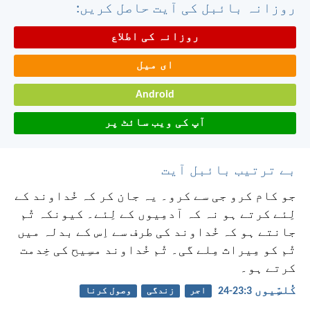
روزانہ بائبل کی آیت حاصل کریں:
روزانہ کی اطلاع
ای میل
Android
آپ کی ویب سائٹ پر
بے ترتیب بائبل آیت
جو کام کرو جی سے کرو۔ یہ جان کر کہ خُداوند کے
لِئے کرتے ہو نہ کہ آدمِیوں کے لِئے۔ کیونکہ تُم
جانتے ہو کہ خُداوند کی طرف سے اِس کے بدلہ میں
تُم کو مِیراث مِلے گی۔ تُم خُداوند مسِیح کی خِدمت
کرتے ہو۔
کُلسِّیوں 3:‏23-‏24
اجر
زندگی
وصول کرنا