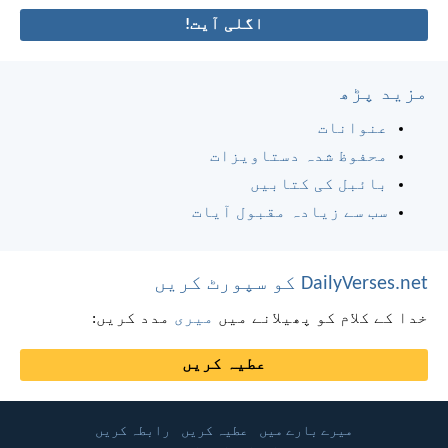
اگلی آیت!
مزید پڑھ
عنوانات
محفوظ شدہ دستاویزات
بائبل کی کتابیں
سب سے زیادہ مقبول آیات
DailyVerses.net کو سپورٹ کریں
خدا کے کلام کو پھیلانے میں
میری
مدد کریں:
عطیہ کریں
میرے بارے میں
عطیہ کریں
رابطہ کریں