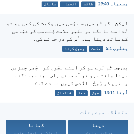
یسعیاہ 40:‏29
طاقت
انحصار
سامان
لیکن اگر تُم میں سے کِسی میں حِکمت کی کمی ہو تو
خُدا سے مانگے جو بغَیر ملامت کِئے سب کو فیّاضی
کے ساتھ دیتا ہے۔ اُس کو دی جائے گی۔
یعقُوب 1:‏5
حکمت
وصول کرنا
پس جب تُم بُرے ہو کر اپنے بچّوں کو اچّھی چِیزیں
دینا جانتے ہو تو آسمانی باپ اپنے مانگنے
والوں کو رُوحُ القُدس کیوں نہ دے گا؟
لُوقا 11:‏13
جوش
دعا
خاندان
متعلقہ موضوعات
دینا
کھانا
جِس قدر ہر ایک...
کیونکہ وہ ترستی جان...