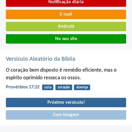
Notificação diária
E-mail
Android
No seu site
Versículo Aleatório da Bíblia
O coração bem disposto é remédio eficiente,
mas o
espírito oprimido resseca os ossos.
Provérbios 17:22
cura
coração
doença
Próximo versículo!
Com imagem