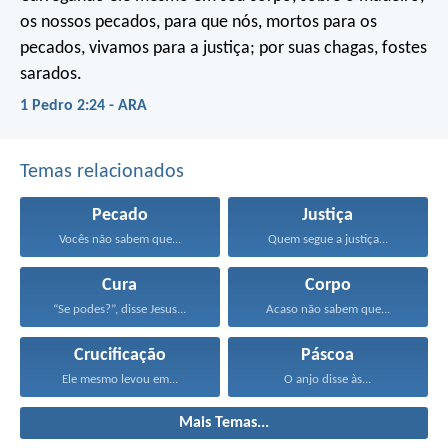
os nossos pecados, para que nós, mortos para os
pecados, vivamos para a justiça; por suas chagas, fostes
sarados.
1 Pedro 2:24 - ARA
Temas relacionados
Pecado
Justiça
Vocês não sabem que...
Quem segue a justiça...
Cura
Corpo
“Se podes?”, disse Jesus...
Acaso não sabem que...
Crucificação
Páscoa
Ele mesmo levou em...
O anjo disse às...
Mais Temas...